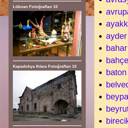
Lübnan Fotoğrafları 10
avrup
ayakk
ayder
bahar
bahçe
Kapadokya Ihlara Fotoğrafları 10
baton
belve
beypa
beyru
bireci