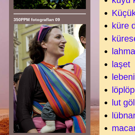
kuyu 
Küçü
350PPM fotografları 09
küre d
küres
lahm
laşet
leben
löplöp
lut gö
lübna
macar