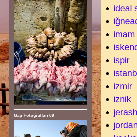
ideal 
iğnea
imam
isken
ispir
istanb
izmir
iznik
jeras
Gap Fotoğrafları 09
jorda