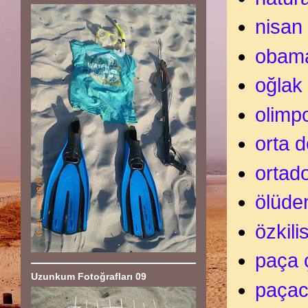
nisan
obam
oğlak
olimp
orta 
ortad
ölüde
özkili
paça 
Uzunkum Fotoğrafları 09
paçac