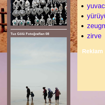
yuvac
yürüy
zeug
Tuz Gölü Fotoğrafları 08
zirve
Reklam