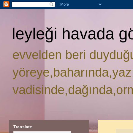
leyleği havada g
evvelden beri duyduğ
yöreye,baharında,yaz
vadisinde,dağında,or
Translate