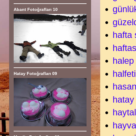
günlü
Abant Fotoğrafları 10
güzel
hafta
hafta
halep
halfeti
Hatay Fotoğrafları 09
hasan
hatay
haytal
hayva