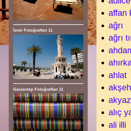
adilc
affan
ağrı
İzmir Fotoğrafları 11
ağrı t
ahdam
ahırk
ahlat
akşeh
Gaziantep Fotoğrafları 11
akyaz
alıç y
ali illi