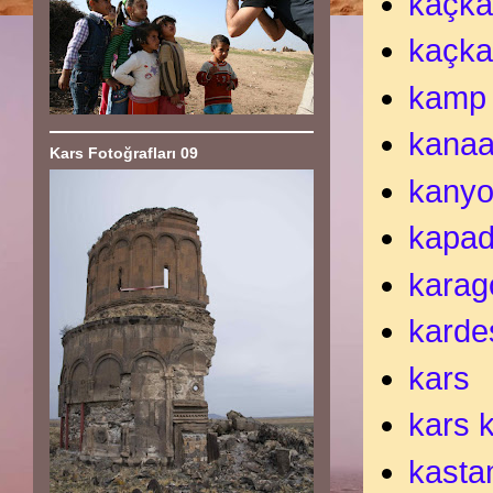
kaçka
kaçka
kamp
kanaa
Kars Fotoğrafları 09
kany
kapa
karag
karde
kars
kars 
kast