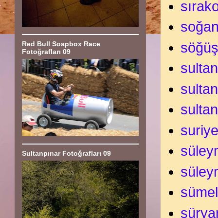
sırak
soğan
söğü
Red Bull Soapbox Race
Fotoğrafları 09
sultan
sulta
sultan
suriy
süley
Sultanpınar Fotoğrafları 09
süley
sümel
süryan