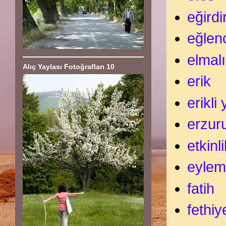
eğirdi
eğlen
elmal
Alıç Yaylası Fotoğrafları 10
erik
erikli
erzur
etkinl
eyle
fatih
fethiy