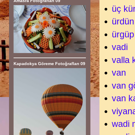
Amasra Fotoğrafları 09
üç kü
ürdün
ürgüp
vadi
valla
Kapadokya Göreme Fotoğrafları 09
van
van g
van k
viyan
wadi 