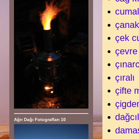
cumal
çanak
çek c
çevre
çınar
çıralı
çifte
çigde
dağcıl
Ağrı Dağı Fotografları 10
dama