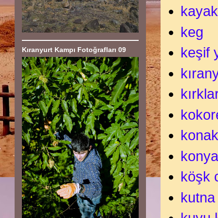
kaya
keg
keşif
Kıranyurt Kampı Fotoğrafları 09
kırany
kırklar
kokor
kona
kony
köşk c
kutna