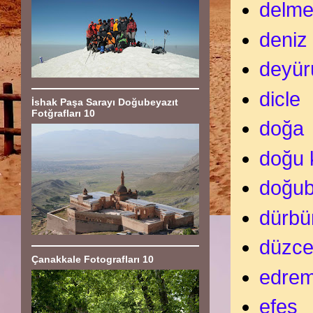
delm
deniz
deyür
dicle
İshak Paşa Sarayı Doğubeyazıt
Fotğrafları 10
doğa
doğu 
doğub
dürbü
düzc
Çanakkale Fotografları 10
edrem
efes