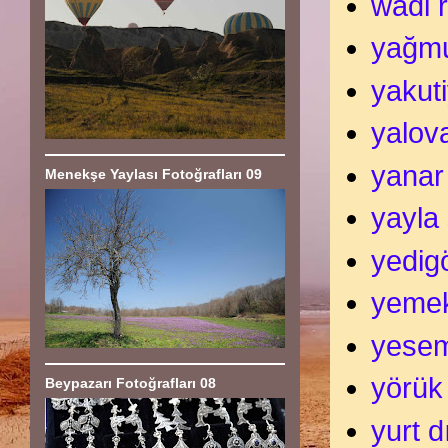
wadi 
yağm
yakut
yalov
yanar
Menekşe Yaylası Fotoğrafları 09
yayla 
yedigö
yeme
yese
yörük
Beypazarı Fotoğrafları 08
yurt d