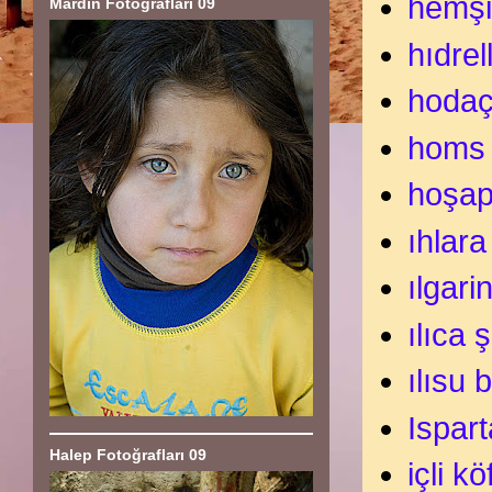
hemş
Mardin Fotoğrafları 09
hıdrel
hodaç
homs
hoşap
ıhlara
ılgari
ılıca 
ılısu 
Ispart
Halep Fotoğrafları 09
içli kö