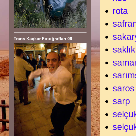
rota
safra
sakar
Trans Kaçkar Fotoğrafları 09
saklık
sama
sarım
saros
sarp
selçu
selçu