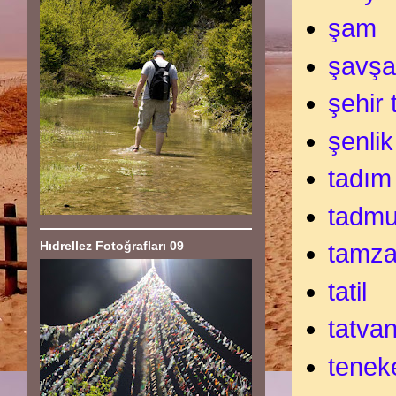
şam
şavşa
şehir 
şenlik
tadım
tadmu
Hıdrellez Fotoğrafları 09
tamza
tatil
tatva
tenek