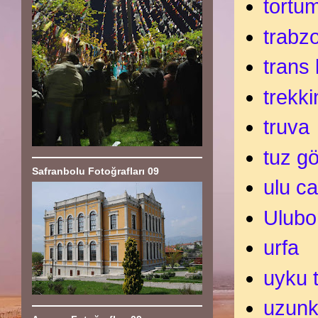
tortum
trabz
trans
trekki
truva
tuz gö
Safranbolu Fotoğrafları 09
ulu c
Ulubo
urfa
uyku 
uzun