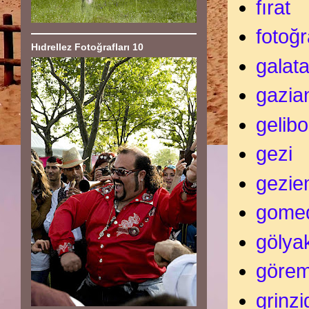
fırat
fotoğ
Hıdrellez Fotoğrafları 10
galata
gazia
gelibo
gezi
gezie
gome
gölya
göre
grinz