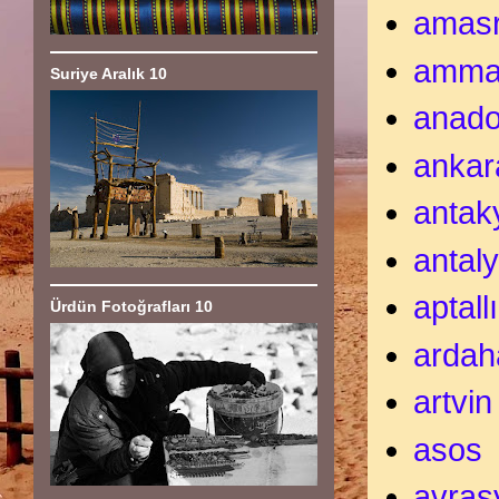
amas
amm
Suriye Aralık 10
anado
ankar
antak
antal
aptall
Ürdün Fotoğrafları 10
ardah
artvin
asos
avras