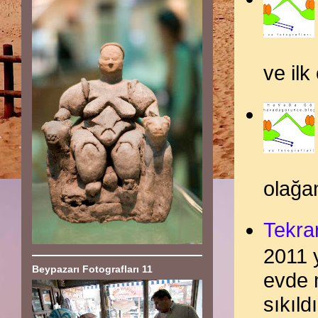
ve il
olağan
Tekra
2011 y
Beypazarı Fotografları 11
evde 
sıkıldı