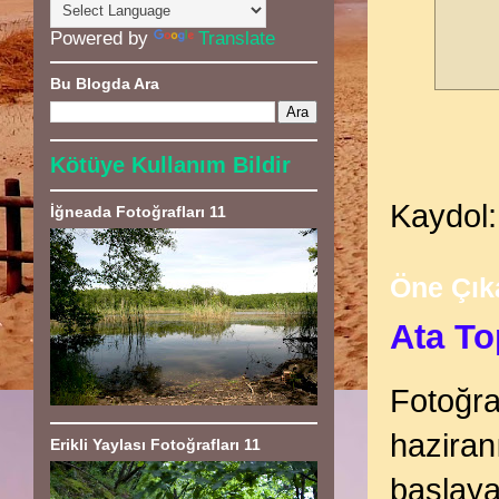
Powered by
Translate
Bu Blogda Ara
Kötüye Kullanım Bildir
Kaydol
İğneada Fotoğrafları 11
Öne Çık
Ata To
Fotoğra
haziran
Erikli Yaylası Fotoğrafları 11
başlaya