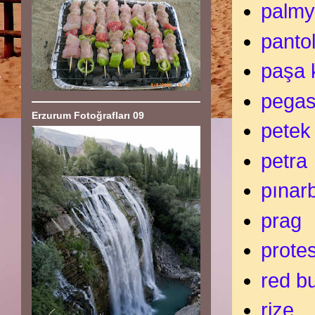
palmy
panto
paşa 
pega
Erzurum Fotoğrafları 09
petek
petra
pınar
prag
prote
red b
rize