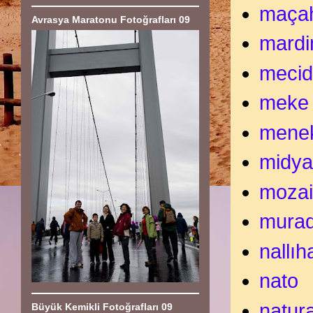
maça
Avrasya Maratonu Fotoğrafları 09
mardi
mecid
meke 
menek
midy
mozai
murad
nallıh
nato
natur
Büyük Kemikli Fotoğrafları 09