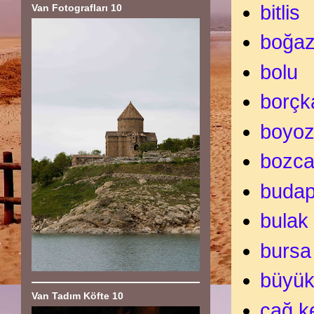
bitlis
Van Fotografları 10
boğaz
bolu
borçk
boyo
bozc
budap
bulak
bursa
büyük
Van Tadım Köfte 10
cağ k