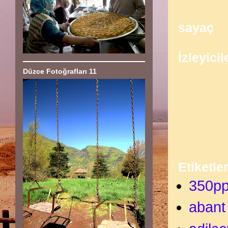
sayaç
İzleyicil
Düzce Fotoğrafları 11
Etiketle
350p
abant