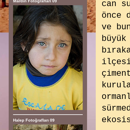
Mardin Fotoğrafları 09
can s
önce 
ve bu
büyük
bırak
ilçes
çimen
kurul
orman
sürme
ekosi
Halep Fotoğrafları 09