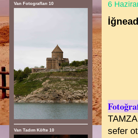
6 Hazira
Van Fotografları 10
İğnead
Fotoğra
TAMZARA
sefer o
Van Tadım Köfte 10