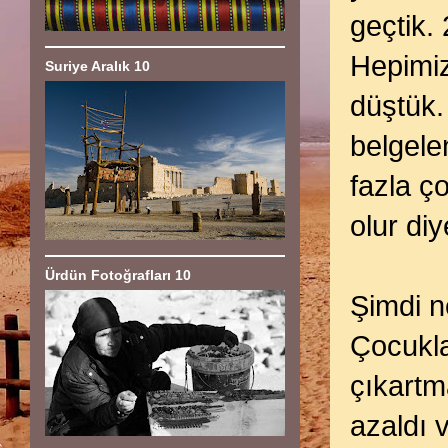
geçtik.
Hepimiz
Suriye Aralık 10
düştük
belgele
fazla ç
olur di
Ürdün Fotoğrafları 10
Şimdi n
Çocukla
çıkartm
azaldı 