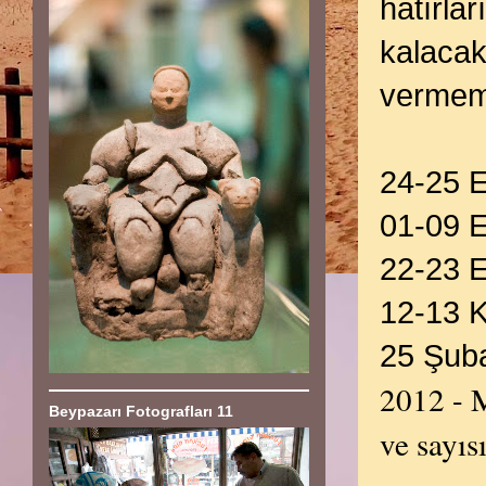
hatırla
kalacak
vermem
24-25 E
01-09 
22-23 E
12-13 
25 Şub
2012 - 
Beypazarı Fotografları 11
ve sayıs