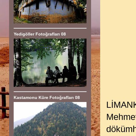
Yedigöller Fotoğrafları 08
Kastamonu Küre Fotoğrafları 08
LİMANK
Mehmet’i
dökümha