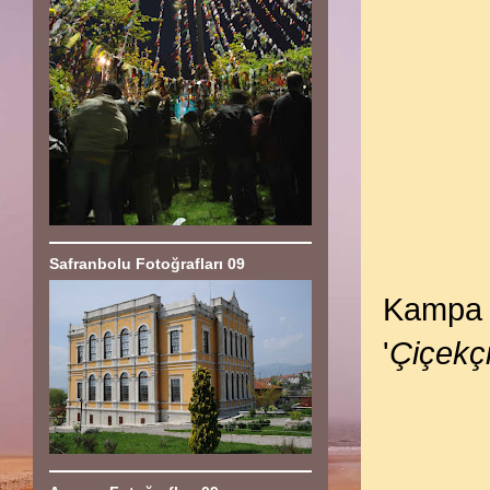
Safranbolu Fotoğrafları 09
Kampa g
'
Ç
içekç