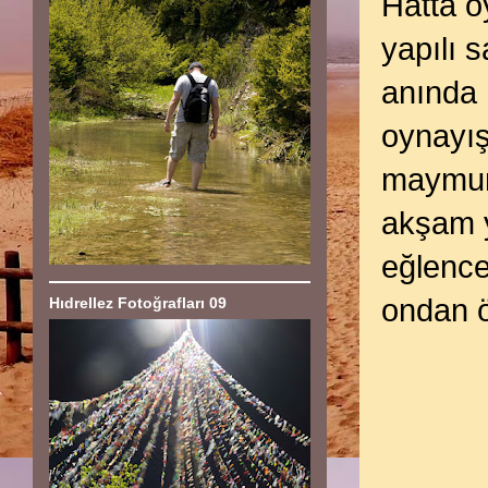
Hatta o
yapılı 
anında 
oynayış
maymunl
akşam y
eğlence
ondan öğ
Hıdrellez Fotoğrafları 09