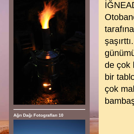
İĞNEAD
Otoban
tarafın
şaşırt
günümüz
de çok 
bir tab
çok mah
bambaşk
Ağrı Dağı Fotografları 10