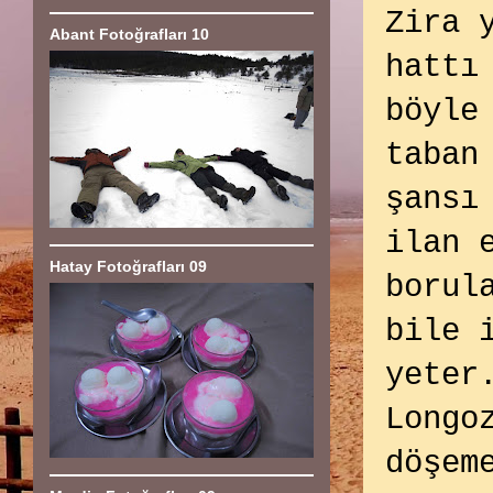
Zira 
Abant Fotoğrafları 10
hattı
böyle
taban
şansı
ilan 
Hatay Fotoğrafları 09
borul
bile 
yeter
Longo
döşem