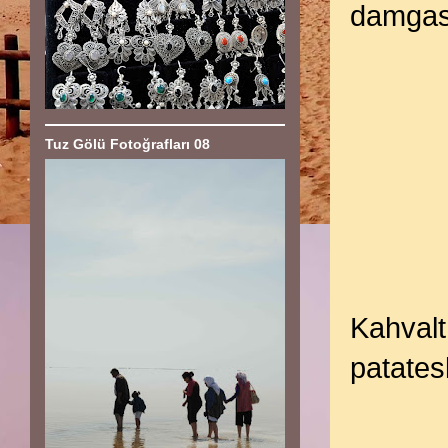
damgası
Tuz Gölü Fotoğrafları 08
Kahvalt
patates