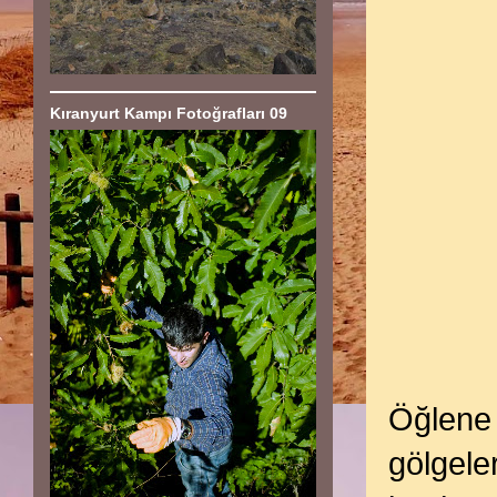
Kıranyurt Kampı Fotoğrafları 09
Öğlene 
gölgele