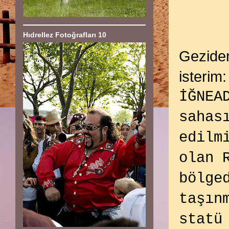
Hıdrellez Fotoğrafları 10
Geziden
isterim:
İĞNEA
sahas
edilm
olan 
bölge
taşın
statü