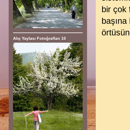
bir çok 
başına b
örtüsün
Alıç Yaylası Fotoğrafları 10