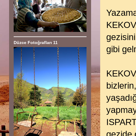
Yazama
KEKOV
gezisin
Düzce Fotoğrafları 11
gibi gel
KEKOVA
bizleri
yaşadığ
yapmayı
ISPARTA
gezide 