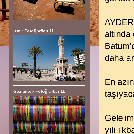
AYDER -
İzmir Fotoğrafları 11
altında
Batum'd
daha art
En azın
Gaziantep Fotoğrafları 11
taşıyac
Gelelim
yılı il