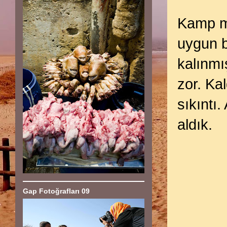
Kamp m
uygun b
kalınmı
zor. Ka
sıkıntı
aldık.
Gap Fotoğrafları 09