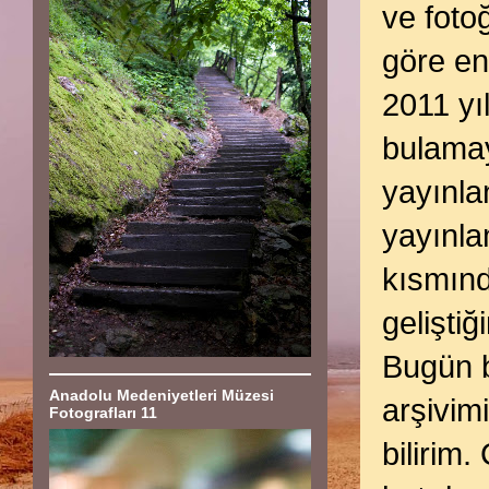
ve foto
göre en
2011 yı
bulamay
yayınla
yayınla
kısmınd
geliştiğ
Bugün b
Anadolu Medeniyetleri Müzesi
arşivim
Fotografları 11
bilirim