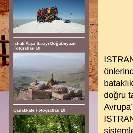
İshak Paşa Sarayı Doğubeyazıt
Fotğrafları 10
ISTRAN
önlerin
bataklı
doğru t
Avrupa
Çanakkale Fotografları 10
ISTRANC
sisteml