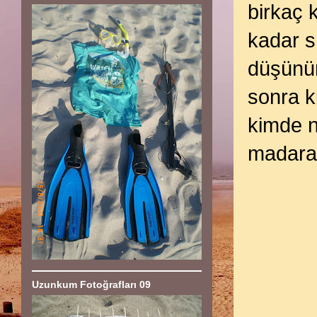
birkaç k
kadar s
düşünür
sonra k
kimde 
madara 
Uzunkum Fotoğrafları 09