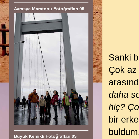
Avrasya Maratonu Fotoğrafları 09
Sanki b
Çok az 
arasın
daha so
hiç? Ço
bir erk
buldum.
Büyük Kemikli Fotoğrafları 09