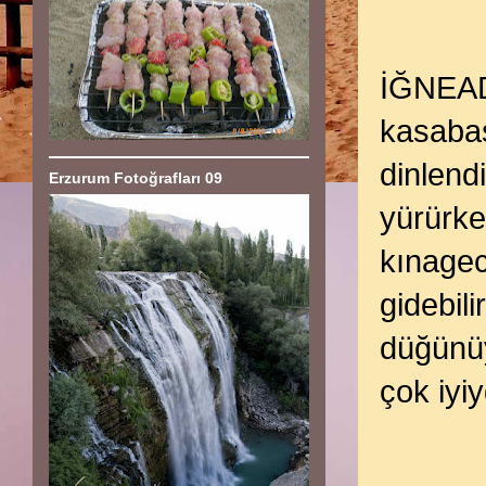
İĞNEADA
kasabas
dinlend
Erzurum Fotoğrafları 09
yürürke
kınagec
gidebil
düğünüy
çok iyiy