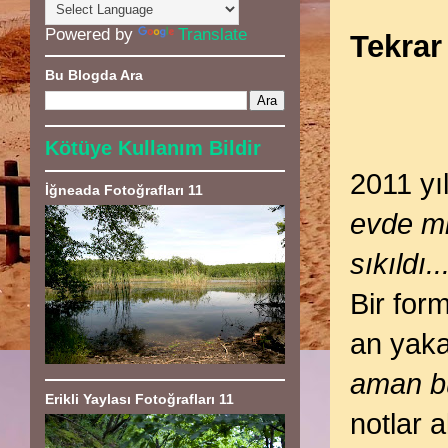
Powered by
Translate
Tekrar
Bu Blogda Ara
Kötüye Kullanım Bildir
2011 yı
İğneada Fotoğrafları 11
evde mi
sıkıldı...
Bir for
an yaka
aman bu
Erikli Yaylası Fotoğrafları 11
notlar 