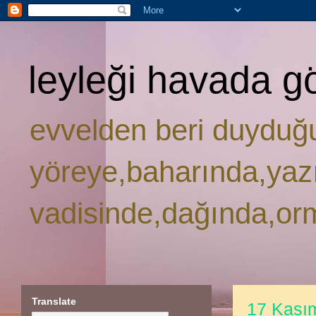
leyleği havada g
evvelden beri duyduğ
yöreye,baharında,yaz
vadisinde,dağında,or
Translate
17 Kası