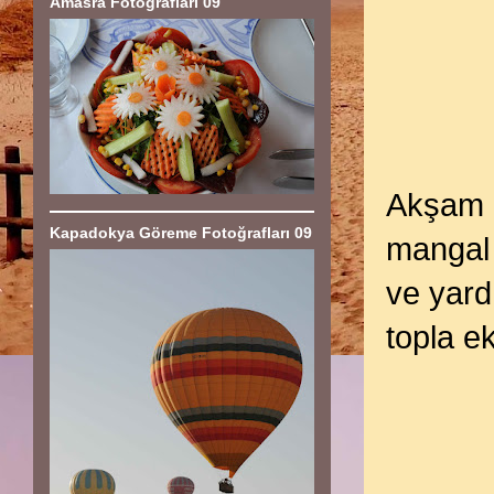
Amasra Fotoğrafları 09
Akşam h
Kapadokya Göreme Fotoğrafları 09
mangal 
ve yard
topla ek