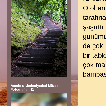
Otoban
tarafın
şaşırt
günümüz
de çok 
bir tab
çok mah
bambaşk
Anadolu Medeniyetleri Müzesi
Fotografları 11