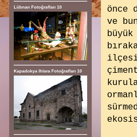
önce 
Lübnan Fotoğrafları 10
ve bu
büyük
bırak
ilçes
çimen
Kapadokya Ihlara Fotoğrafları 10
kurul
orman
sürme
ekosi