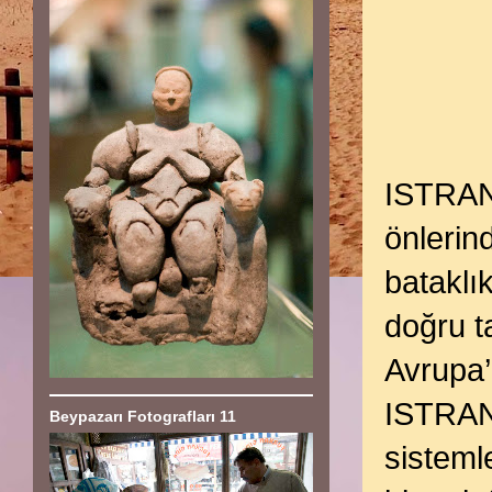
ISTRAN
önlerin
bataklı
doğru t
Avrupa
ISTRANC
Beypazarı Fotografları 11
sisteml