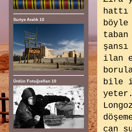
hattı
Suriye Aralık 10
böyle
taban
şansı
ilan 
borul
bile 
Ürdün Fotoğrafları 10
yeter
Longo
döşem
can s