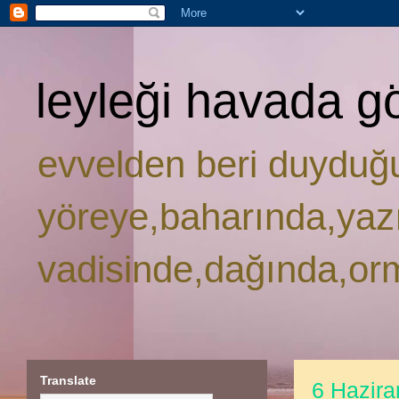
leyleği havada g
evvelden beri duyduğ
yöreye,baharında,yaz
vadisinde,dağında,or
Translate
6 Hazira