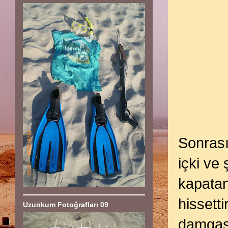
Sonrası
içki ve
kapatan
hissett
Uzunkum Fotoğrafları 09
damgası