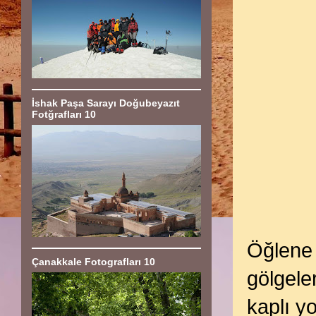
İshak Paşa Sarayı Doğubeyazıt
Fotğrafları 10
Öğlene 
Çanakkale Fotografları 10
gölgele
kaplı y