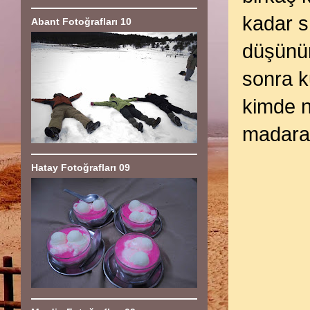
kadar s
Abant Fotoğrafları 10
düşünür
sonra k
kimde 
madara 
Hatay Fotoğrafları 09