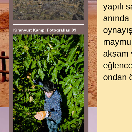
yapılı 
anında 
oynayış
Kıranyurt Kampı Fotoğrafları 09
maymunl
akşam y
eğlence
ondan öğ