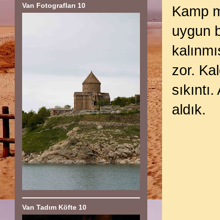
Van Fotografları 10
Kamp m
uygun b
kalınmı
zor. Ka
sıkıntı
aldık.
Van Tadım Köfte 10