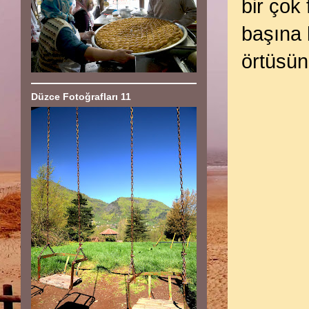
bir çok 
başına b
örtüsün
Düzce Fotoğrafları 11