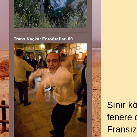
Trans Kaçkar Fotoğrafları 09
Sınır k
fenere 
Fransız