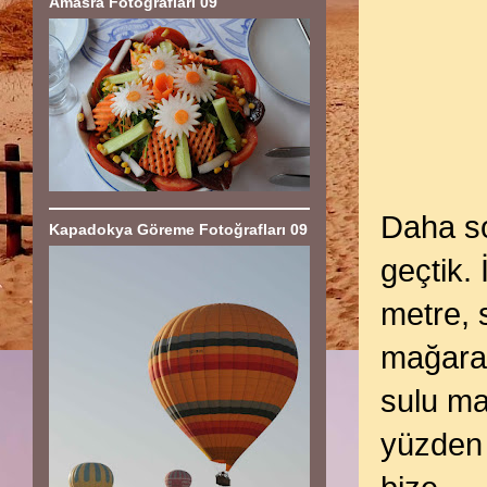
Amasra Fotoğrafları 09
Daha s
Kapadokya Göreme Fotoğrafları 09
geçtik.
metre, 
mağara 
sulu ma
yüzden 