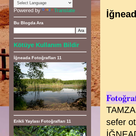
Powered by
Translate
İğnead
Bu Blogda Ara
Kötüye Kullanım Bildir
İğneada Fotoğrafları 11
Fotoğra
TAMZARA
sefer o
Erikli Yaylası Fotoğrafları 11
İĞNEAD