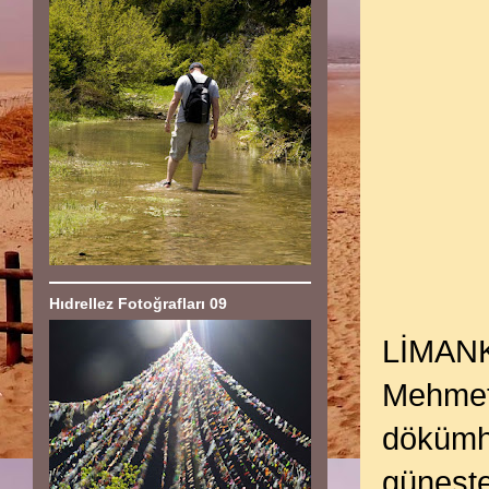
Hıdrellez Fotoğrafları 09
LİMANK
Mehmet’i
dökümha
güneşte