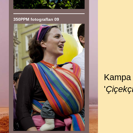
350PPM fotografları 09
Kampa g
'
Ç
içekç