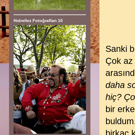
Hıdrellez Fotoğrafları 10
Sanki b
Çok az 
arasın
daha so
hiç? Ço
bir erk
buldum.
birkaç k