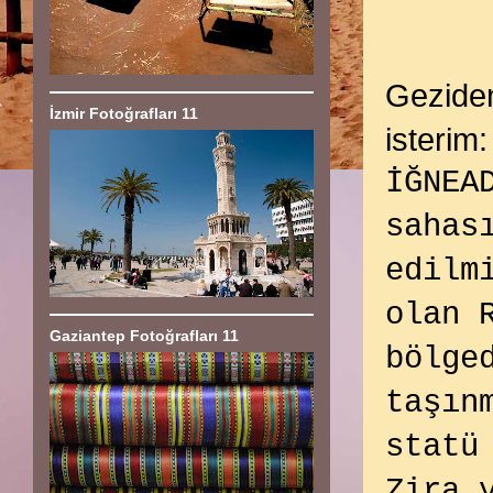
Geziden
İzmir Fotoğrafları 11
isterim:
İĞNEA
sahas
edilm
olan 
Gaziantep Fotoğrafları 11
bölge
taşın
statü
Zira 