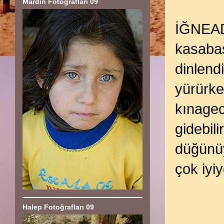
Mardin Fotoğrafları 09
İĞNEADA
kasabas
dinlend
yürürke
kınagec
gidebil
düğünüy
çok iyiy
Halep Fotoğrafları 09