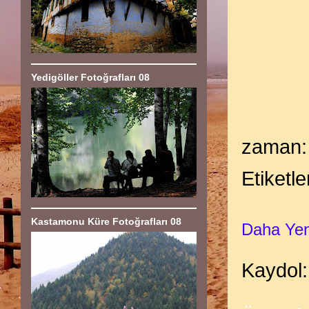
Yedigöller Fotoğrafları 08
zaman
Etiketle
Kastamonu Küre Fotoğrafları 08
Daha Yeni
Kaydol