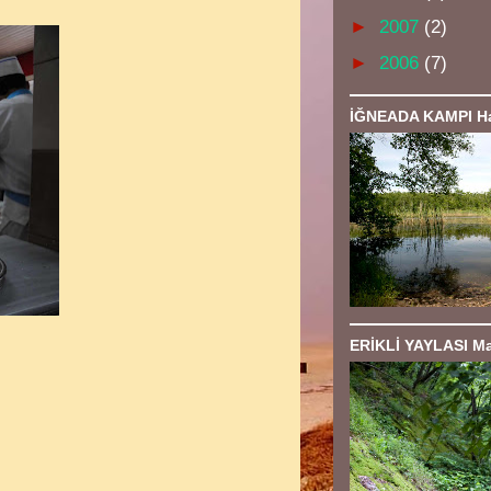
►
2007
(2)
►
2006
(7)
İĞNEADA KAMPI Ha
ERİKLİ YAYLASI Ma