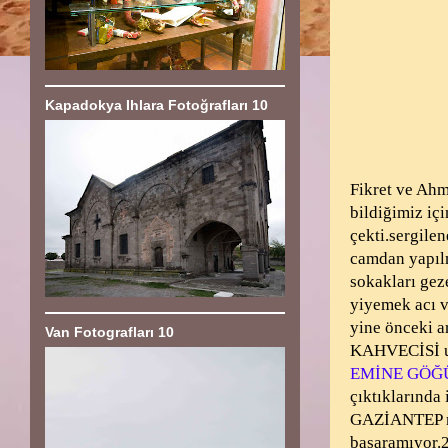
Kapadokya Ihlara Fotoğrafları 10
Fikret ve Ahm
bildiğimiz iç
çekti.sergile
camdan yapılm
sokakları ge
yiyemek acı v
yine önceki 
Van Fotografları 10
KAHVECİSİ u
EMİNE GÖĞ
çıktıklarında 
GAZİANTEP müz
başaramıyor.