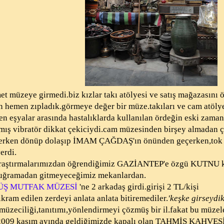
et müzeye girmedi.biz kızlar takı atölyesi ve satış mağazasını 
in hemen zıpladık.görmeye değer bir müze.takıları ve cam atölye
nen eşyalar arasında hastalıklarda kullanılan ördeğin eski zama
ış vibratör dikkat çekiciydi.cam müzesinden birşey almadan 
zerken dönüp dolaşıp İMAM ÇAĞDAŞ'ın önünden geçerken,tok 
erdi.
araştırmalarımızdan öğrendiğimiz GAZİANTEP'e özgü KUTNU ku
ğramadan gitmeyeceğimiz mekanlardan.
ÜŞ MUTFAK MÜZESİ
'ne 2 arkadaş girdi.girişi 2 TL/kişi
ikram edilen zerdeyi anlata anlata bitiremediler.
'keşke girseydik
eciliği,tanıtımı,yönlendirmeyi çözmüş bir il.fakat bu müzeler
2009 kasım ayında geldiğimizde kapalı olan TAHMİS KAHVE