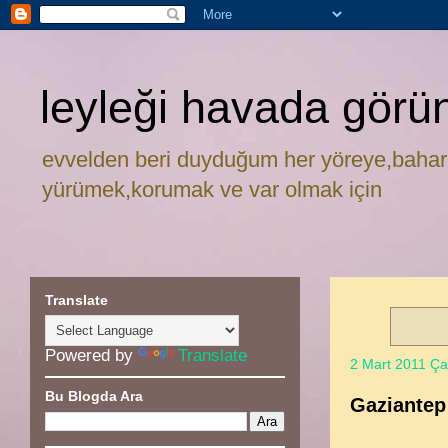
leyleği havada görü
evvelden beri duyduğum her yöreye,bahar
yürümek,korumak ve var olmak için
Translate
Powered by
Translate
2 Mart 2011 Ç
Bu Blogda Ara
Gaziantep