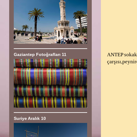
ANTEP sokakla
Gaziantep Fotoğrafları 11
çarşısı,peyni
Suriye Aralık 10