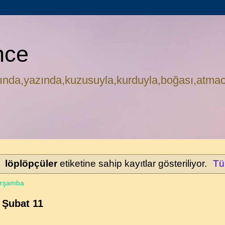
nce
ında,yazında,kuzusuyla,kurduyla,boğası,atmac
löplöpçüler
etiketine sahip kayıtlar gösteriliyor.
Tü
arşamba
 Şubat 11