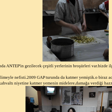
da ANTEP'in gezilecek çeşitli yerlerinin broşürleri var.bizde i
limeyle nefisti.2009 GAP turunda da katmer yemiştik.o biraz a
kahvaltı niyetine katmer yemenin midelere,damağa verdiği hazz