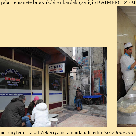
şyaları emanete bıraktık.birer bardak çay içip KATMERCİ ZEK
tmer söyledik fakat Zekeriya usta müdahale edip
'siz 2 tane alı