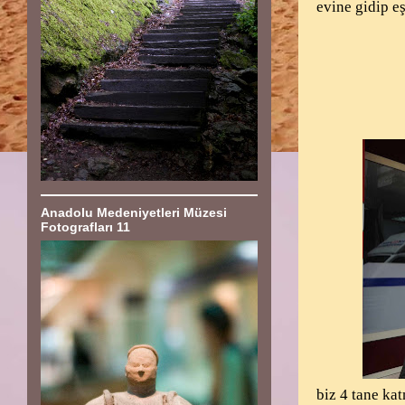
evine gidip e
Anadolu Medeniyetleri Müzesi
Fotografları 11
biz 4 tane ka