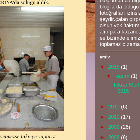
blog'umda da diğe
ERİYA'da soluğu aldık.
blog'larda olduğu
fotoğrafları izins
şeydir.çalan çırp
olsun.yok 'taktım
alıp para kazanc
ee bizimde elimi
toplamaz o zama
arşiv
▼
2015
(1)
▼
Kasım
(1)
Tekrar Mer
2015
►
2011
(6)
►
2010
(17)
►
2009
(26)
n yetmezse takviye yaparız'
►
2008
(6)