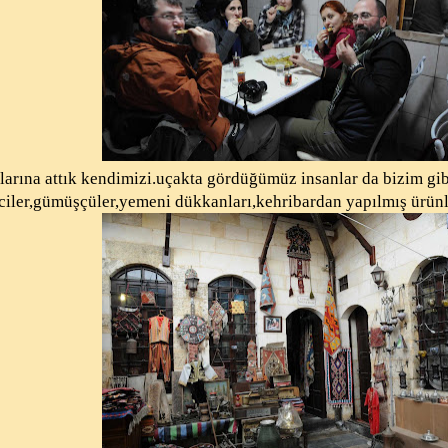
rına attık kendimizi.uçakta gördüğümüz insanlar da bizim gibi
rciler,gümüşçüler,yemeni dükkanları,kehribardan yapılmış ürünl