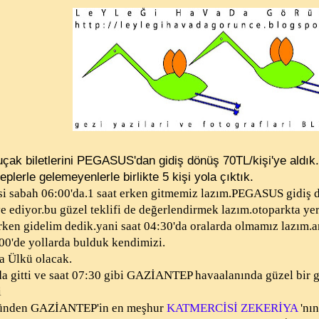
uçak biletlerini PEGASUS'dan gidiş dönüş 70TL/kişi'ye aldık.
beplerle gelemeyenlerle birlikte 5 kişi yola çıktık.
i sabah 06:00'da.1 saat erken gitmemiz lazım.PEGASUS gidiş dö
e ediyor.bu güzel teklifi de değerlendirmek lazım.otoparkta ye
rken gidelim dedik.yani saat 04:30'da oralarda olmamız lazım.a
00'de yollarda bulduk kendimizi.
a Ülkü olacak.
a gitti ve saat 07:30 gibi GAZİANTEP havaalanında güzel bir gü
i
sünden GAZİANTEP'in en meşhur
KATMERCİSİ ZEKERİYA
'nın