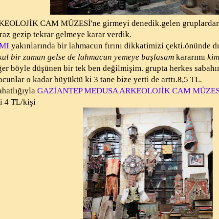
OLOJİK CAM MÜZESİ'ne girmeyi denedik.gelen gruplardan 
az gezip tekrar gelmeye karar verdik.
MI
yakınlarında bir lahmacun fırını dikkatimizi çekti.önünde d
ul bir zaman gelse de lahmacun yemeye başlasam
kararımı
kim
ğer böyle düşünen bir tek ben değilmişim. grupta herkes sabah
cunlar o kadar büyüktü ki 3 tane bize yetti de arttı.8,5 TL.
ahatlığıyla
GAZİANTEP MEDUSA ARKEOLOJİK CAM MÜZES
i 4 TL/kişi