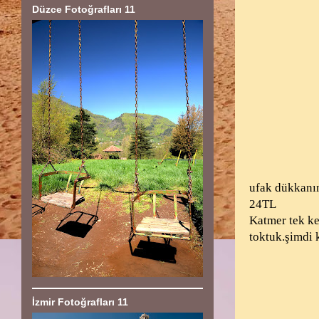
Düzce Fotoğrafları 11
ufak dükkanın
24TL
Katmer tek ke
toktuk.şimdi 
İzmir Fotoğrafları 11