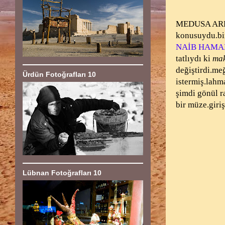
MEDUSA ARKE
konusuydu.bir
NAİB HAMA
tatlıydı ki
mak
değiştirdi.me
Ürdün Fotoğrafları 10
istermiş.lahma
şimdi gönül r
bir müze.giriş
Lübnan Fotoğrafları 10