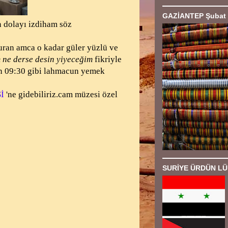
GAZİANTEP Şubat 
dolayı izdiham söz
uran amca o kadar güler yüzlü ve
 ne derse desin yiyeceğim
fikriyle
ın 09:30 gibi lahmacun yemek
İ
'ne gidebiliriz.cam müzesi özel
SURİYE ÜRDÜN LÜ