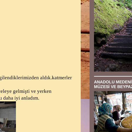
lgilendiklerimizden aldık.katmerler
ANADOLU MEDENİ
MÜZESİ VE BEYPAZ
celeye gelmişti ve yerken
ı daha iyi anladım.