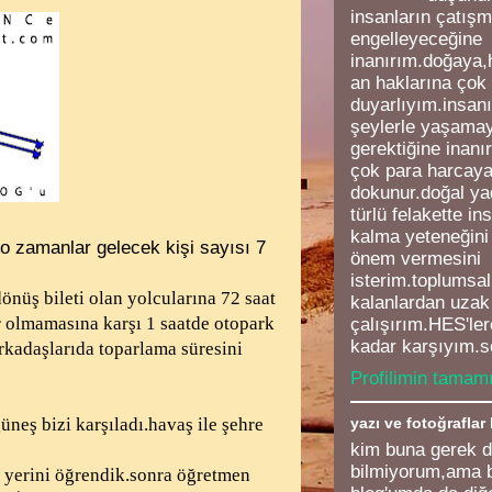
insanların çatışm
engelleyeceğine
inanırım.doğaya,
an haklarına çok
duyarlıyım.insanı
şeylerle yaşamay
gerektiğine inanı
çok para harcaya
dokunur.doğal ya
türlü felakette in
kalma yeteneğini 
o zamanlar gelecek kişi sayısı 7
önem vermesini
isterim.toplumsal 
nüş bileti olan yolcularına 72 saat
kalanlardan uza
r olmamasına karşı 1 saatde otopark
çalışırım.HES'le
kadar karşıyım.s
rkadaşlarıda toparlama süresini
Profilimin tamamı
yazı ve fotoğraflar
neş bizi karşıladı.havaş ile şehre
kim buna gerek 
bilmiyorum,ama 
 yerini öğrendik.sonra öğretmen