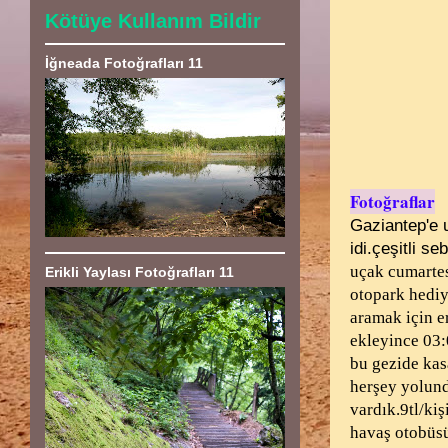
Kötüye Kullanım Bildir
İğneada Fotoğrafları 11
Fotoğraflar
Gaziantep'e 
idi.çeşitli se
uçak cumartes
Erikli Yaylası Fotoğrafları 11
otopark hediy
aramak için e
ekleyince 03:
bu gezide kas
herşey yolund
vardık.9tl/kiş
havaş otobü