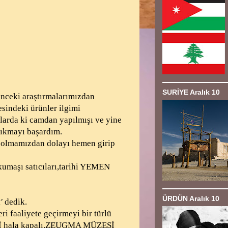
SURİYE Aralık 10
önceki araştırmalarımızdan
sindeki ürünler ilgimi
nlarda ki camdan yapılmışı ve yine
çıkmayı başardım.
olmamızdan dolayı hemen girip
maşı satıcıları,tarihi YEMEN
ÜRDÜN Aralık 10
'
dedik.
i faaliyete geçirmeyi bir türlü
Sİ hala kapalı.ZEUGMA MÜZESİ