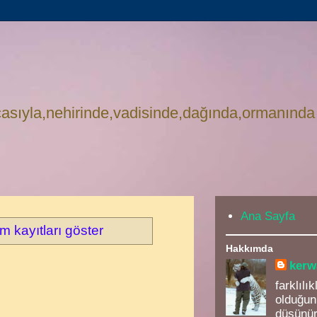
asıyla,nehirinde,vadisinde,dağında,ormanında
Ana Sayfa
m kayıtları göster
Hakkımda
kerw
farklılı
olduğun
düşünür