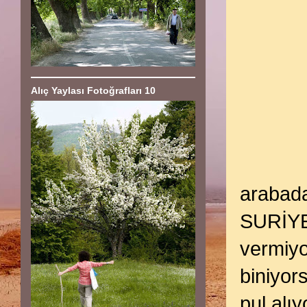
Alıç Yaylası Fotoğrafları 10
arabada
SURİYE 
vermiyo
biniyor
pul alı