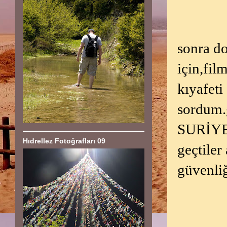
sonra do
için,fi
kıyafeti
sordum.g
SURİYE'
Hıdrellez Fotoğrafları 09
geçtile
güvenli