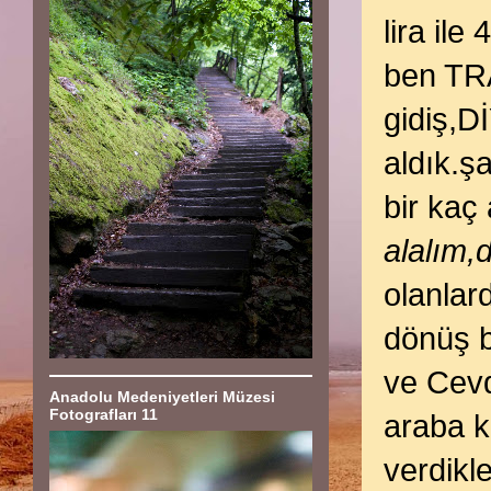
lira ile
ben TRA
gidiş,D
aldık.şa
bir kaç
alalım,
olanlard
dönüş b
ve Cevd
Anadolu Medeniyetleri Müzesi
Fotografları 11
araba k
verdikle