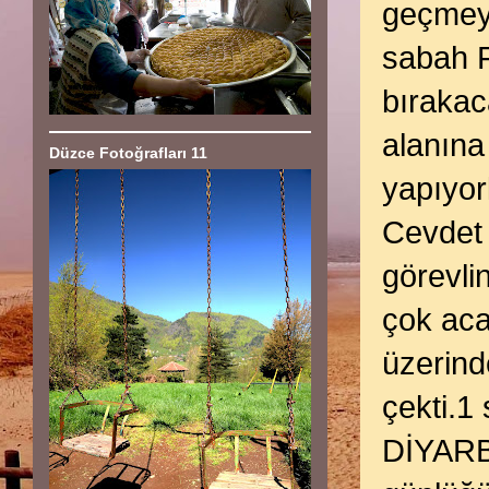
geçmey
sabah F
bırakac
alanına
Düzce Fotoğrafları 11
yapıyor
Cevdet 
görevli
çok aca
üzerind
çekti.1
DİYARBA