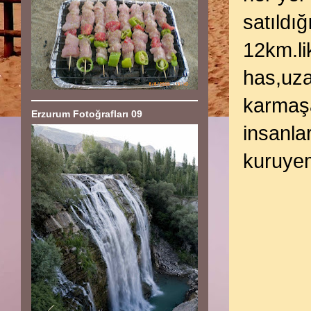
satıldığ
12km.li
has,uza
karmaşa
Erzurum Fotoğrafları 09
insanla
kuruyem