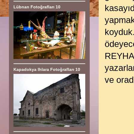
kasayıd
Lübnan Fotoğrafları 10
yapmak 
koyduk.
ödeyec
REYHANL
yazarla
Kapadokya Ihlara Fotoğrafları 10
ve orad