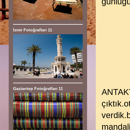
günlüğü
İzmir Fotoğrafları 11
Gaziantep Fotoğrafları 11
ANTAKY
çıktık.
verdik.
mandali