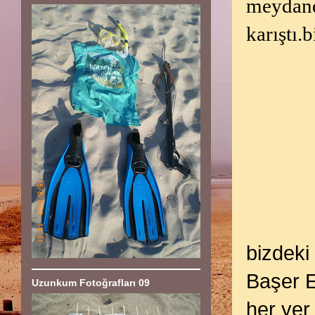
meydand
karıştı
bizdeki
Başer Es
Uzunkum Fotoğrafları 09
her yer