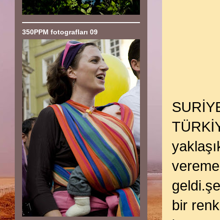
350PPM fotografları 09
SURİYE 
TÜRKİYE
yaklaşı
veremed
geldi.ş
bir ren