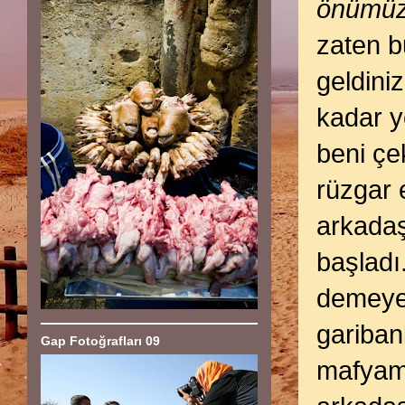
önümüze
zaten b
geldini
kadar y
beni çe
rüzgar 
arkadaş
başladı
demeye 
gariban
Gap Fotoğrafları 09
mafyams