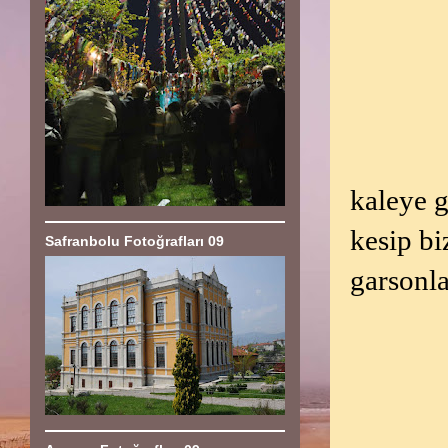
kaleye g
kesip bi
Safranbolu Fotoğrafları 09
garsonla