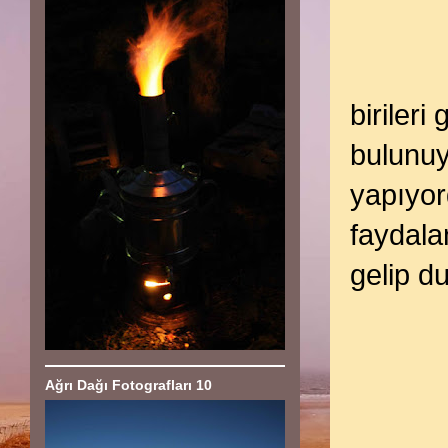
birileri
bulunuy
yapıyor
faydala
gelip d
Ağrı Dağı Fotografları 10