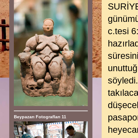
SURİYE 
günümü
c.tesi 
hazırla
süresin
unuttuğ
söyled
takılac
düşecek
pasapor
Beypazarı Fotografları 11
heyeca