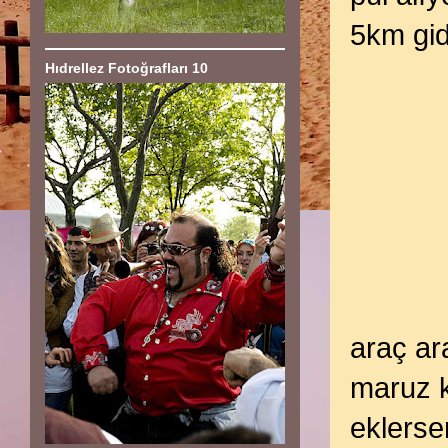
5km gid
Hıdrellez Fotoğrafları 10
araç ara
maruz k
eklersen