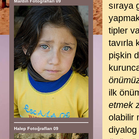
Mardin Fotoğrafları 09
sıraya 
yapmak 
tipler 
tavırla
pişkin 
kurunca
önümüz
ilk önü
etmek 
olabili
diyalog
Halep Fotoğrafları 09