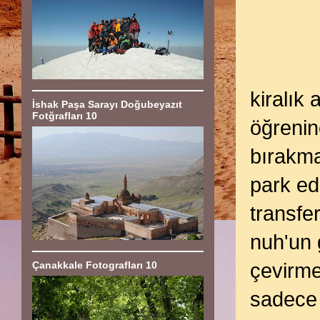
kiralık 
İshak Paşa Sarayı Doğubeyazıt
Fotğrafları 10
öğrenin
bırakma
park ed
transfer
nuh'un 
Çanakkale Fotografları 10
çevirme
sadece 