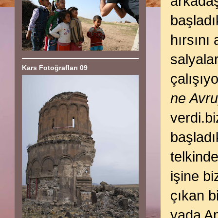
arkadaş
başladı
hırsını
salyala
Kars Fotoğrafları 09
çalışıy
ne Avr
verdi.b
başladı
telkinde
işine b
çıkan bi
yada Am