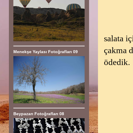
salata i
çakma d
Menekşe Yaylası Fotoğrafları 09
ödedik.
Beypazarı Fotoğrafları 08