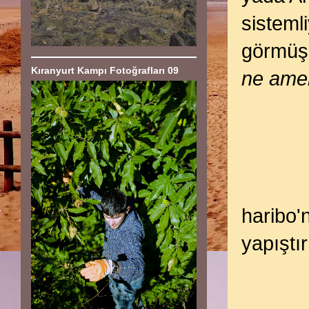
sisteml
görmüş 
Kıranyurt Kampı Fotoğrafları 09
ne ameri
haribo'n
yapıştır