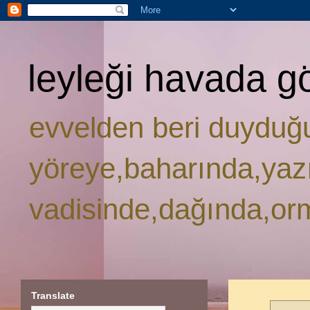
leyleği havada g
evvelden beri duyduğ
yöreye,baharında,yaz
vadisinde,dağında,or
Translate