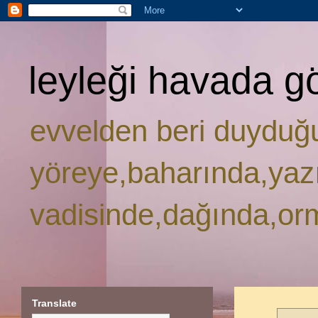
leyleği havada g
evvelden beri duyduğ
yöreye,baharında,yaz
vadisinde,dağında,or
Translate