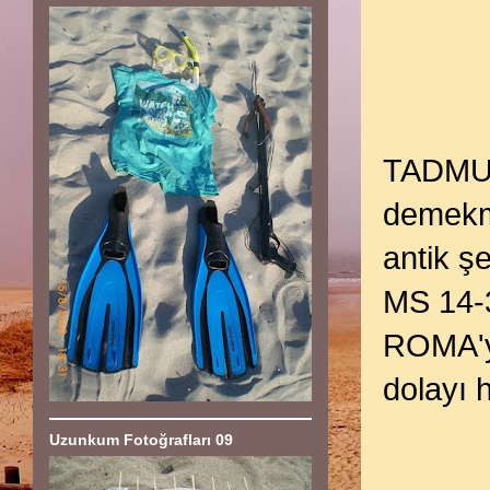
TADMUR
demekmi
antik şe
MS 14-3
ROMA'ya
dolayı 
Uzunkum Fotoğrafları 09