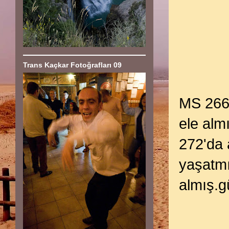
Trans Kaçkar Fotoğrafları 09
MS 266 
ele alm
272'da 
yaşatm
almış.g