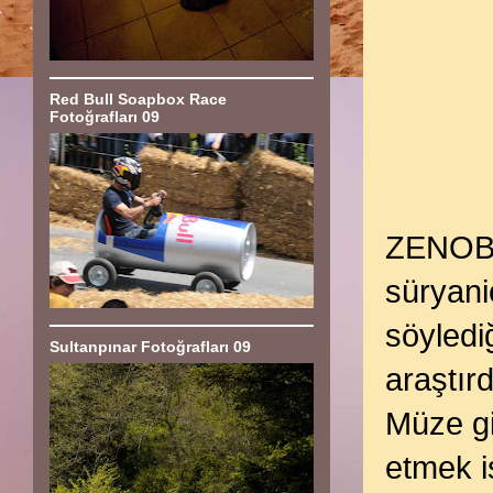
Red Bull Soapbox Race
Fotoğrafları 09
ZENOBI
süryani
söyledi
Sultanpınar Fotoğrafları 09
araştırd
Müze gi
etmek i