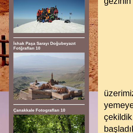
gezinin
İshak Paşa Sarayı Doğubeyazıt
Fotğrafları 10
üzerimi
yemeye 
Çanakkale Fotografları 10
çekildi
başladı