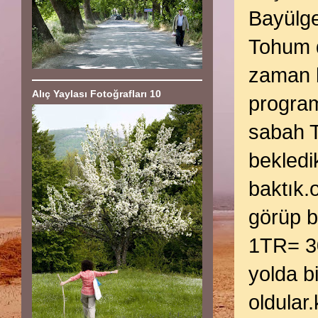
Bayülge
Tohum d
zaman bi
Alıç Yaylası Fotoğrafları 10
program
sabah T
bekledi
baktık.
görüp b
1TR= 3
yolda bi
oldular.