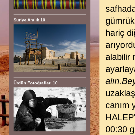
safhada
gümrükt
Suriye Aralık 10
hariç di
arıyord
alabili
ayarlay
alın.Be
Ürdün Fotoğrafları 10
uzaklaş
canım y
HALEP'
00:30 