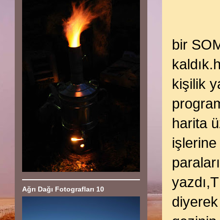
bir SOM
kaldık.
kişilik 
program
harita 
işlerin
paraları
yazdı,T
Ağrı Dağı Fotografları 10
diyerek