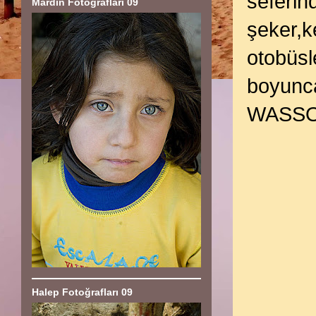
seferin
Mardin Fotoğrafları 09
şeker,k
otobüsle
boyunc
WASSOUF
Halep Fotoğrafları 09