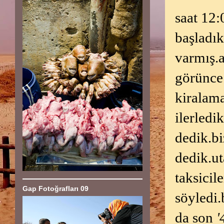
saat 12
başladık
varmış.a
görünce 
kiralama
ilerledi
dedik.bi
dedik.u
taksicil
Gap Fotoğrafları 09
söyledi
da son
'