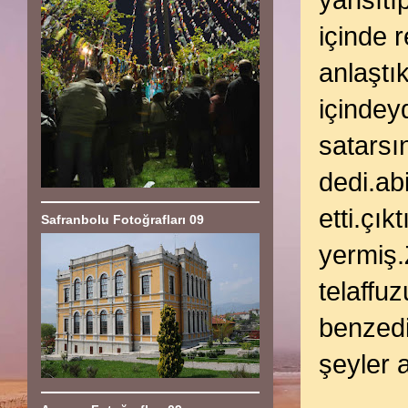
yansıtı
içinde 
anlaştı
içindey
satarsı
dedi.ab
etti.çık
Safranbolu Fotoğrafları 09
yermiş.Z
telaffuz
benzedi
şeyler 