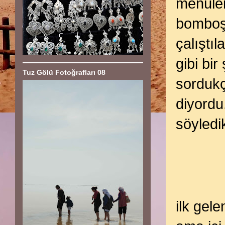
menüler
bomboşt
çalıştıl
gibi bi
Tuz Gölü Fotoğrafları 08
sorduk
diyordu
söyledi
ilk gel