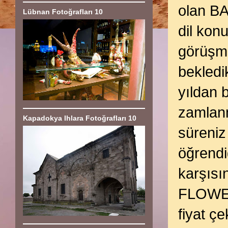
olan B
Lübnan Fotoğrafları 10
dil kon
görüşme
bekled
yıldan 
zamlanm
Kapadokya Ihlara Fotoğrafları 10
süreniz
öğrend
karşısı
FLOWER
fiyat ç