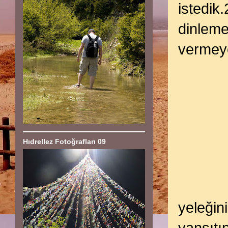
istedik.
dinleme
vermeye
Hıdrellez Fotoğrafları 09
yeleğini