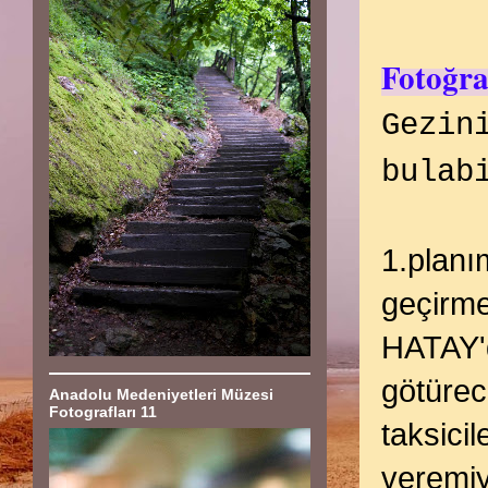
Fotoğra
Gezin
bulab
1.planı
geçirme
HATAY'
götürec
Anadolu Medeniyetleri Müzesi
Fotografları 11
taksici
veremiy