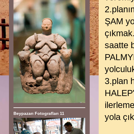
2.plan
ŞAM yol
çıkmak.
saatte 
PALMYRA
yolculu
3.plan 
HALEP'e
ilerlem
Beypazarı Fotografları 11
yola çı