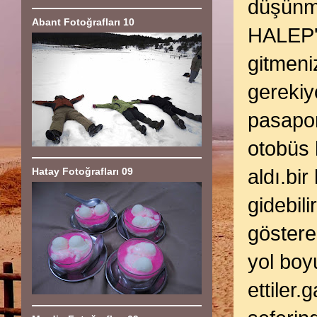
düşünme
Abant Fotoğrafları 10
HALEP'
gitmen
gerekiyo
pasapor
otobüs 
Hatay Fotoğrafları 09
aldı.b
gidebil
göster
yol boy
ettiler