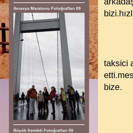
arkadaş
Avrasya Maratonu Fotoğrafları 09
bizi.hız
taksici
etti.me
bize.
Büyük Kemikli Fotoğrafları 09