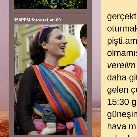
gerçekt
350PPM fotografları 09
oturmak
pişti.a
olmamış
verelim
daha gi
gelen ç
15:30 g
güneşin
hava mü