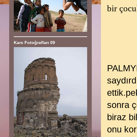
bir çocu
Kars Fotoğrafları 09
PALMYR
saydırdı
ettik.p
sonra ç
biraz b
onu kor