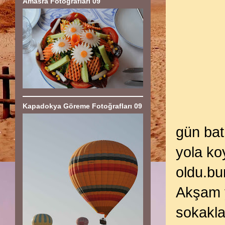
Amasra Fotoğrafları 09
Kapadokya Göreme Fotoğrafları 09
gün bat
yola ko
oldu.b
Akşam 
sokakla