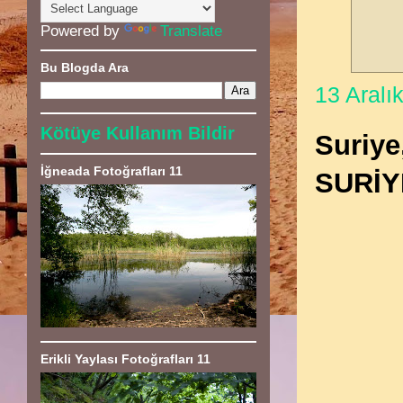
Powered by
Translate
Bu Blogda Ara
13 Aralı
Kötüye Kullanım Bildir
Suriye
İğneada Fotoğrafları 11
SURİY
Erikli Yaylası Fotoğrafları 11