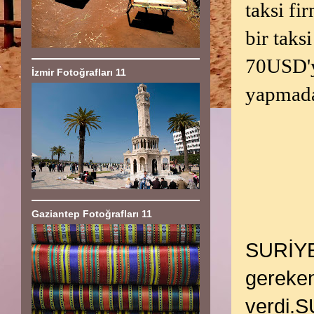
taksi fi
bir tak
70USD'y
İzmir Fotoğrafları 11
yapmada
Gaziantep Fotoğrafları 11
SURİYE
gereken 
verdi.S