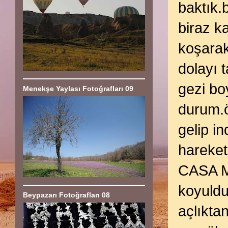
baktık.
biraz k
koşarak 
dolayı 
gezi bo
Menekşe Yaylası Fotoğrafları 09
durum.ö
gelip i
hareket
CASA Mİ
koyuldu
Beypazarı Fotoğrafları 08
açlıktan