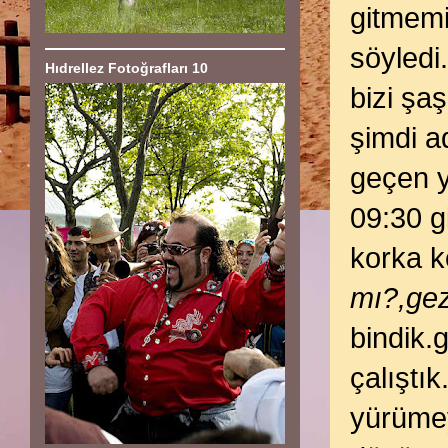
gitmemi
söyledi
Hıdrellez Fotoğrafları 10
bizi şaş
şimdi a
geçen y
09:30 g
korka ko
mı?,gez
bindik.
çalıştı
yürümey