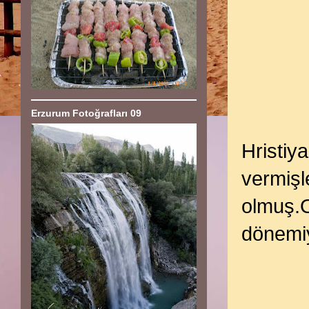
Erzurum Fotoğrafları 09
Hristiy
vermişle
olmuş.O
dönemiy