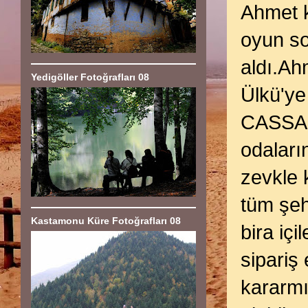
Ahmet k
oyun so
aldı.Ah
Yedigöller Fotoğrafları 08
Ülkü'ye 
CASSA M
odaları
zevkle k
tüm şeh
Kastamonu Küre Fotoğrafları 08
bira iç
sipariş
kararmı