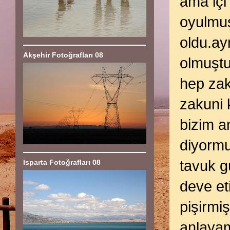
ama içi 
oyulmuş
oldu.ay
Akşehir Fotoğrafları 08
olmuştu
hep zak
zakuni 
bizim 
diyormu
tavuk g
Isparta Fotoğrafları 08
deve et
pişirmi
anlaya