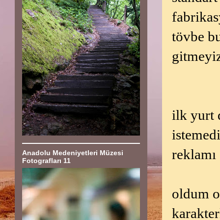
fabrikas
tövbe bu
gitmeyiz
ilk yurt
istemedi
reklamı 
Anadolu Medeniyetleri Müzesi
Fotografları 11
oldum ol
karakter