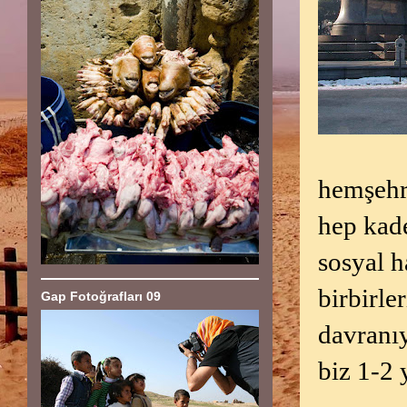
hemşehri
hep kad
sosyal h
birbirle
Gap Fotoğrafları 09
davranıy
biz 1-2 