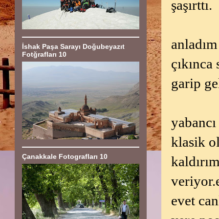
şaşırttı.
anladım 
İshak Paşa Sarayı Doğubeyazıt
Fotğrafları 10
çıkınca 
garip ge
yabancı
klasik o
Çanakkale Fotografları 10
kaldırım
veriyor.
evet can