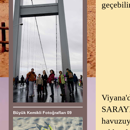
geçebili
Viyana
SARAYI
Büyük Kemikli Fotoğrafları 09
havuzuy