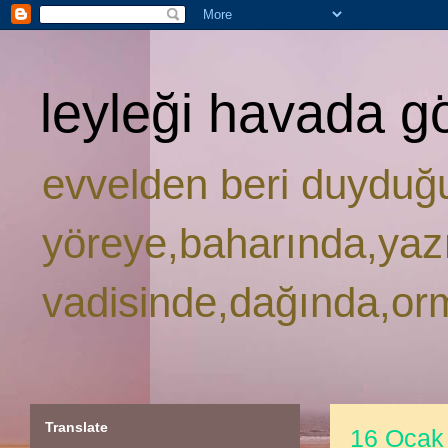
leyleği havada g
evvelden beri duyduğ
yöreye,baharında,yaz
vadisinde,dağında,or
Translate
16 Ocak