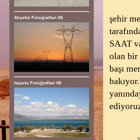
şehir m
Akşehir Fotoğrafları 08
tarafın
SAAT var
olan bir
başı mer
bakıyor.
Isparta Fotoğrafları 08
yanınday
ediyoru