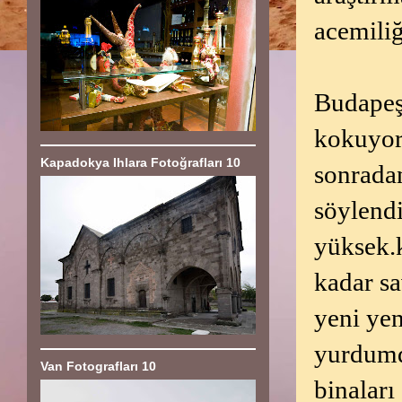
acemiliğ
Budapeşt
kokuyor.
Kapadokya Ihlara Fotoğrafları 10
sonrada
söylendi
yüksek.k
kadar sa
yeni yen
yurdumd
Van Fotografları 10
binaları