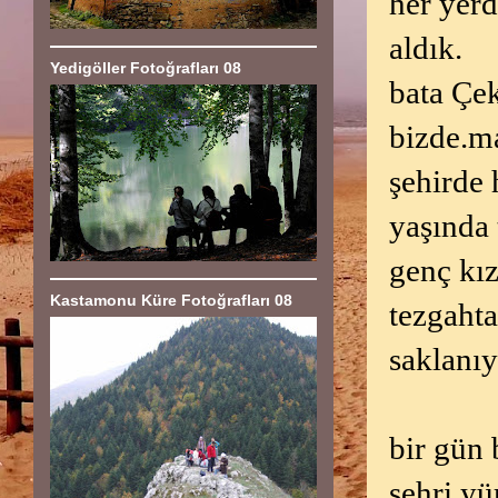
her yerd
aldık.
Yedigöller Fotoğrafları 08
bata Çek
bizde.ma
şehirde 
yaşında 
genç kız
Kastamonu Küre Fotoğrafları 08
tezgaht
saklanıy
bir gün
şehri y