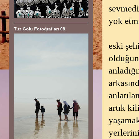
sevmediğ
yok etm
Tuz Gölü Fotoğrafları 08
eski şeh
olduğunu
anladığ
arkasınd
anlatıl
artık ki
yaşamak
yerlerin