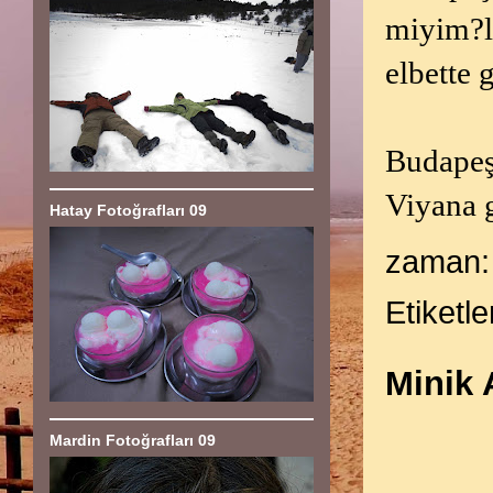
miyim?li
elbette 
Budapeşt
Viyana g
Hatay Fotoğrafları 09
zaman
Etiketle
Minik 
Mardin Fotoğrafları 09