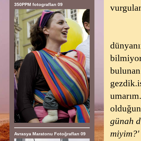
350PPM fotografları 09
vurgulan
dünyanı
bilmiyo
buluna
gezdik.
umarım.
olduğun
günah do
miyim?'
Avrasya Maratonu Fotoğrafları 09