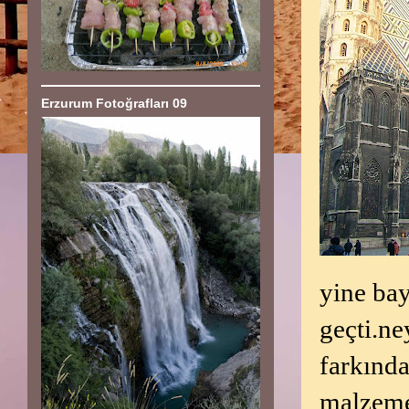
Erzurum Fotoğrafları 09
yine bay
geçti.ne
farkında
malzeme