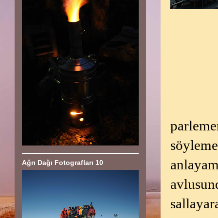
parleme
söyleme
anlayam
Ağrı Dağı Fotografları 10
avlusun
sallaya