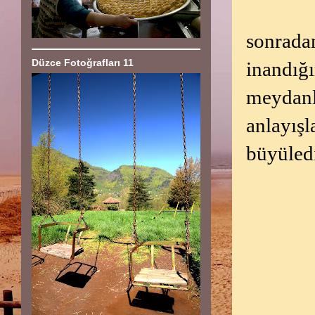
sonrada
Düzce Fotoğrafları 11
inandığ
meydanla
anlayışl
büyüledi