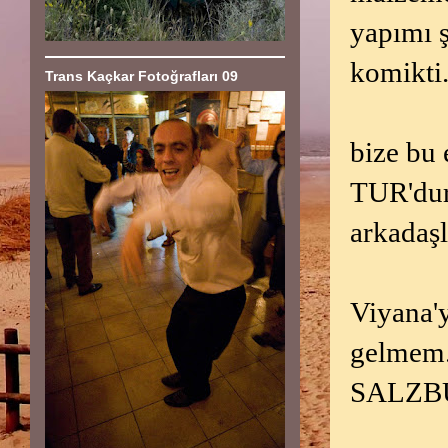
yapımı ş
komikti
Trans Kaçkar Fotoğrafları 09
bize bu 
TUR'dur
arkadaşl
Viyana'y
gelmem.
SALZBUR