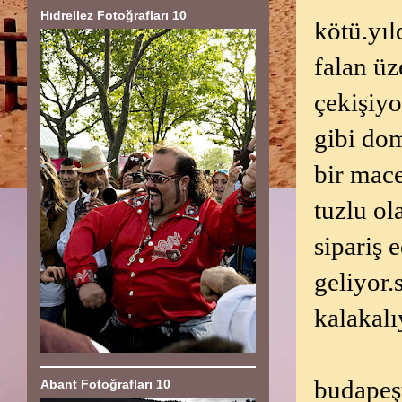
Hıdrellez Fotoğrafları 10
kötü.yıl
falan üz
çekişiyo
gibi dom
bir mace
tuzlu ol
sipariş 
geliyor.
kalakal
budapeşt
Abant Fotoğrafları 10