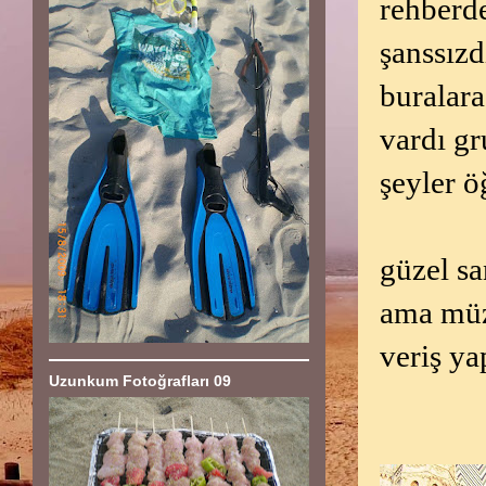
rehberd
şanssızd
buralara
vardı gr
şeyler ö
güzel s
ama müze
veriş ya
Uzunkum Fotoğrafları 09