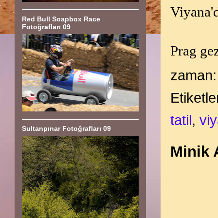
Viyana'd
Red Bull Soapbox Race
Fotoğrafları 09
Prag gez
zaman
Etiketle
tatil
,
vi
Sultanpınar Fotoğrafları 09
Minik 