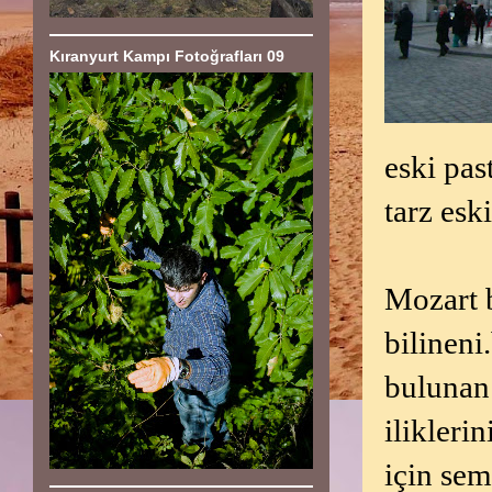
Kıranyurt Kampı Fotoğrafları 09
eski pa
tarz esk
Mozart b
bilineni
bulunan 
ilikleri
için se