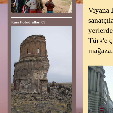
Viyana 
sanatçı
Kars Fotoğrafları 09
yerlerde
Türk'e ç
mağaza.