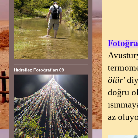
Fotoğra
Avustur
termome
Hıdrellez Fotoğrafları 09
ölür'
diy
doğru o
ısınmaya
az oluyo