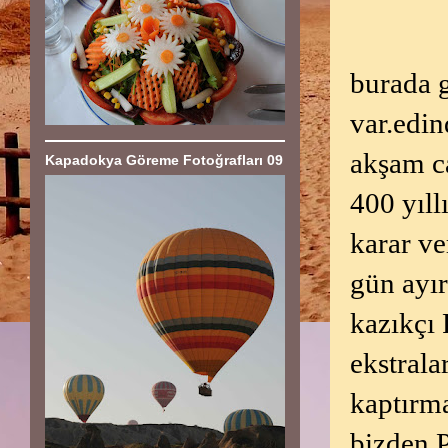
burada g
var.edin
akşam c
Kapadokya Göreme Fotoğrafları 09
400 yıl
karar ve
gün ayır
kazıkç
ekstrala
kaptırm
bizden P