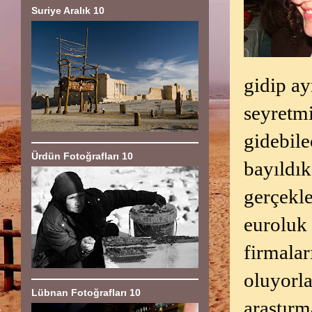
Suriye Aralık 10
gidip ay
seyretm
gidebile
Ürdün Fotoğrafları 10
bayıldık
gerçekle
euroluk 
firmalar
oluyorla
Lübnan Fotoğrafları 10
araştırm