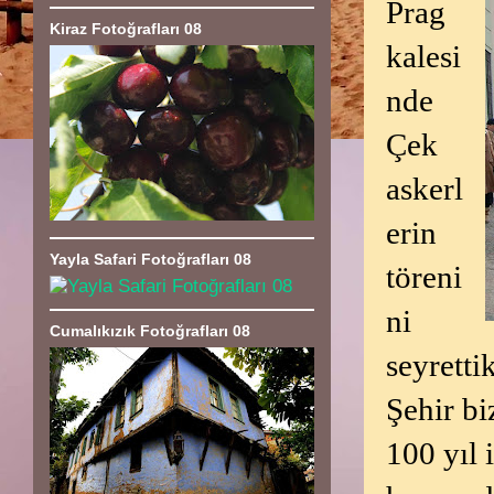
Prag
Kiraz Fotoğrafları 08
kalesi
nde
Çek
askerl
erin
Yayla Safari Fotoğrafları 08
töreni
ni
Cumalıkızık Fotoğrafları 08
seyrettik
Şehir bi
100 yıl 