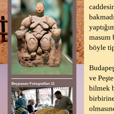
caddesi
bakmadığ
yaptığım
masum bi
böyle tip
Budapeşt
ve Peşte
Beypazarı Fotografları 11
bilmek b
birbirin
olmasınd