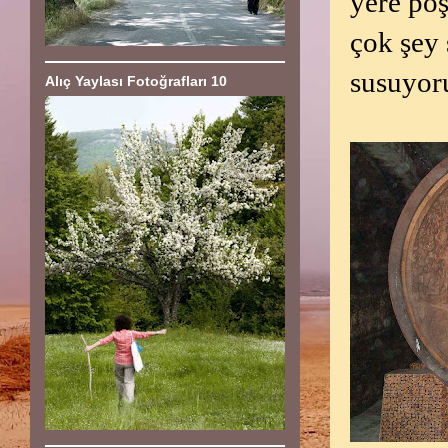
yere poş
çok şey
susuyor
Alıç Yaylası Fotoğrafları 10