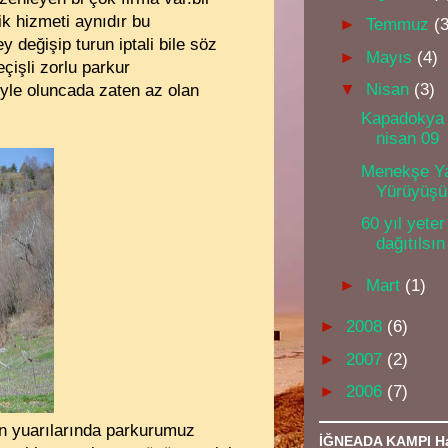
k hizmeti aynıdır bu
►
Temmuz
(
değişip turun iptali bile söz
►
Mayıs
(4)
eçişli zorlu parkur
▼
Nisan
(3)
öyle oluncada zaten az olan
Kapadokya 
nisan 09
Menekşe Ya
Yürüyüşü
60 yıl yet
dağıtılsın
►
Mart
(1)
►
2008
(6)
►
2007
(2)
►
2006
(7)
n yuarılarında parkurumuz
İĞNEADA KAMPI Ha