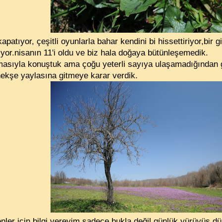
apatıyor, çeşitli oyunlarla bahar kendini bi hissettiriyor,bir 
iyor.nisanın 11'i oldu ve biz hala doğaya bütünleşemedik.
rmasıyla konuştuk ama çoğu yeterli sayıya ulaşamadığından gez
nekşe yaylasına gitmeye karar verdik.
nler için bilgi vereyim.sadece bukla değil günlük yürüyüş dü