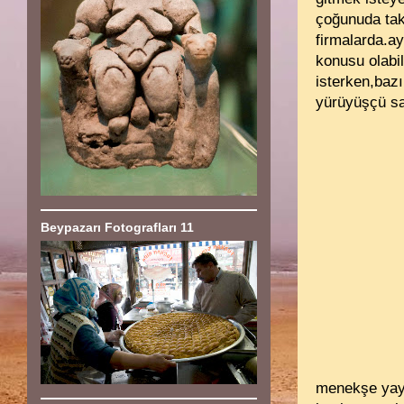
çoğunuda tak
firmalarda.a
konusu olabil
isterken,bazı
yürüyüşçü say
Beypazarı Fotografları 11
menekşe yayl