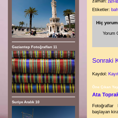
zaman:
Nisa
Etiketler:
bah
Hiç yorum
Yorum 
Gaziantep Fotoğrafları 11
Sonraki 
Kaydol:
Kayı
Öne Çıkan Yay
Ata Topra
Suriye Aralık 10
Fotoğraflar 
başlayan kira