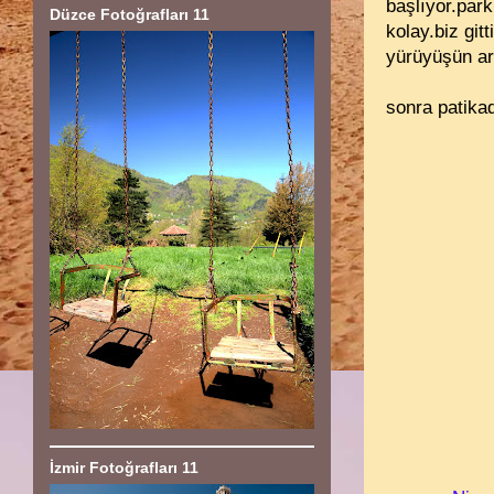
başlıyor.park
Düzce Fotoğrafları 11
kolay.biz gi
yürüyüşün ar
sonra patikad
İzmir Fotoğrafları 11