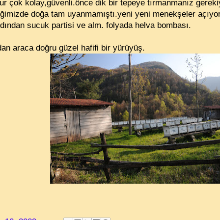
ur çok kolay,güvenli.önce dik bir tepeye tırmanmanız gereki
ttiğimizde doğa tam uyanmamıştı.yeni yeni menekşeler açıyo
dından sucuk partisi ve alm. folyada helva bombası.
an araca doğru güzel hafifi bir yürüyüş.