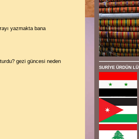
erayı yazmakta bana
oturdu? gezi güncesi neden
SURİYE ÜRDÜN LÜ