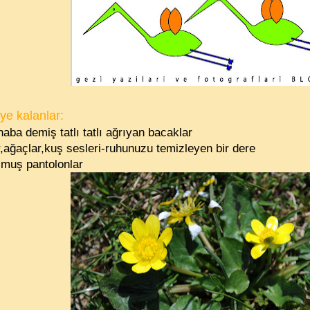
ye kalanlar:
ba demiş tatlı tatlı ağrıyan bacaklar
,ağaçlar,kuş sesleri-ruhunuzu temizleyen bir dere
lmuş pantolonlar