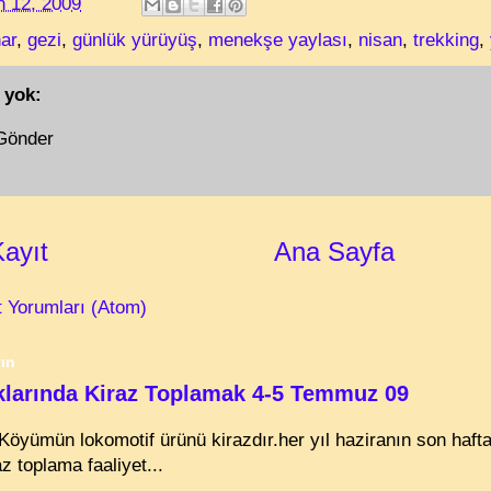
n 12, 2009
ar
,
gezi
,
günlük yürüyüş
,
menekşe yaylası
,
nisan
,
trekking
,
 yok:
Gönder
Kayıt
Ana Sayfa
t Yorumları (Atom)
ın
klarında Kiraz Toplamak 4-5 Temmuz 09
Köyümün lokomotif ürünü kirazdır.her yıl haziranın son haft
z toplama faaliyet...