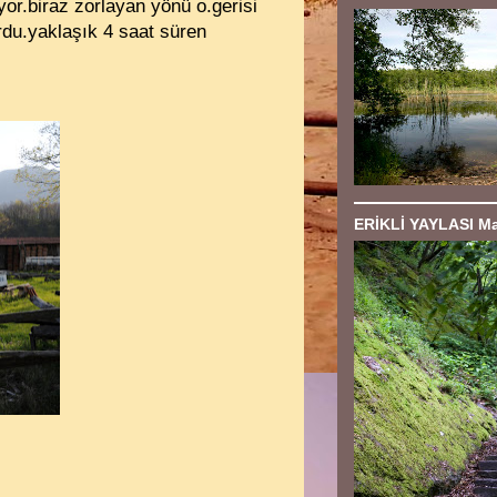
yor.biraz zorlayan yönü o.gerisi
rdu.yaklaşık 4 saat süren
ERİKLİ YAYLASI Ma