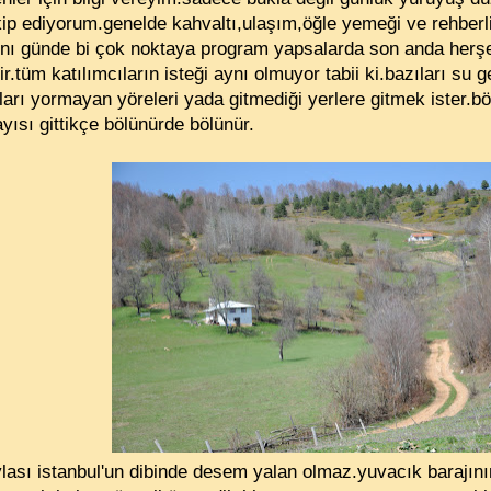
ip ediyorum.genelde kahvaltı,ulaşım,öğle yemeği ve rehberli
ynı günde bi çok noktaya program yapsalarda son anda herşey 
ir.tüm katılımcıların isteği aynı olmuyor tabii ki.bazıları su g
ları yormayan yöreleri yada gitmediği yerlere gitmek ister.b
ısı gittikçe bölünürde bölünür.
ası istanbul'un dibinde desem yalan olmaz.yuvacık barajını