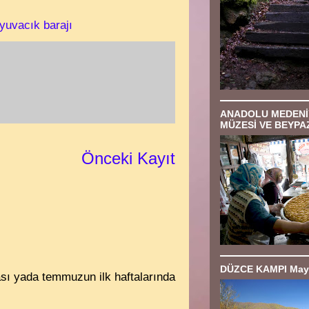
yuvacık barajı
ANADOLU MEDENİ
MÜZESİ VE BEYPAZ
Önceki Kayıt
DÜZCE KAMPI Mayı
ası yada temmuzun ilk haftalarında