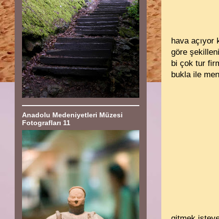
hava açıyor k
göre şekillen
bi çok tur fi
bukla ile me
Anadolu Medeniyetleri Müzesi
Fotografları 11
gitmek isteye