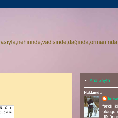
asıyla,nehirinde,vadisinde,dağında,ormanında
Ana Sayfa
Hakkımda
kerw
farklılı
olduğun
düşünür