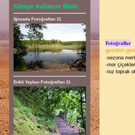
Kötüye Kullanım Bildir
İğneada Fotoğrafları 11
Fotoğraflar
geziden geri
-sezona merha
-mor çiçekler
-toz toprak o
Erikli Yaylası Fotoğrafları 11