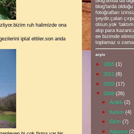
blog'umda da diğe
blog'larda olduğu
fotoğrafları izins
şeydir.çalan çırp
olsun.yok 'taktım
gizliyor.bizim ruh halimizde ona
alıp para kazanc
ee bizimde elimi
ilerini iptal ettiler.son anda
toplamaz o zama
arşiv
►
2015
(1)
►
2011
(6)
►
2010
(17)
▼
2009
(26)
►
Aralık
(2)
►
Kasım
(4)
►
Ekim
(7)
►
Ağustos
(2
zenleyen bi çok firma var.bir