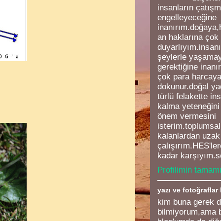
insanların çatışm
engelleyeceğine
inanırım.doğaya,
an haklarına çok
duyarlıyım.insanı
şeylerle yaşamay
gerektiğine inanı
çok para harcaya
dokunur.doğal ya
türlü felakette in
kalma yeteneğini 
önem vermesini
isterim.toplumsal 
kalanlardan uza
çalışırım.HES'le
kadar karşıyım.s
Profilimin tamamı
yazı ve fotoğraflar
kim buna gerek 
bilmiyorum,ama 