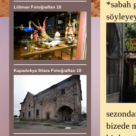
*sabah g
Lübnan Fotoğrafları 10
söyleyey
Kapadokya Ihlara Fotoğrafları 10
sezondan
bizede 