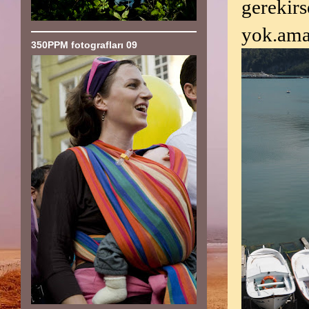
gerekir
yok.ama
350PPM fotografları 09