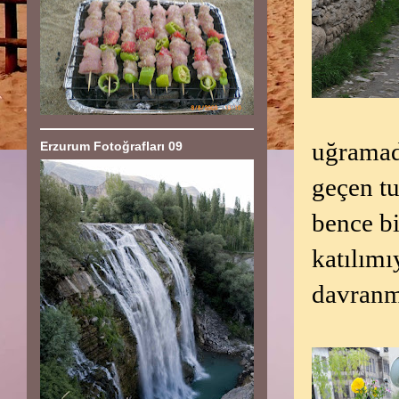
uğramad
Erzurum Fotoğrafları 09
geçen tu
bence bi
katılımı
davranma