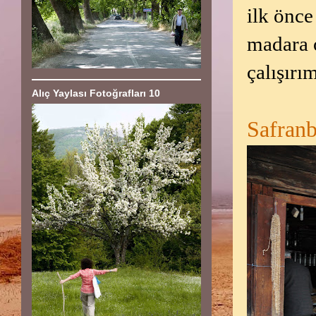
ilk önce
madara o
çalışırı
Alıç Yaylası Fotoğrafları 10
Safranb