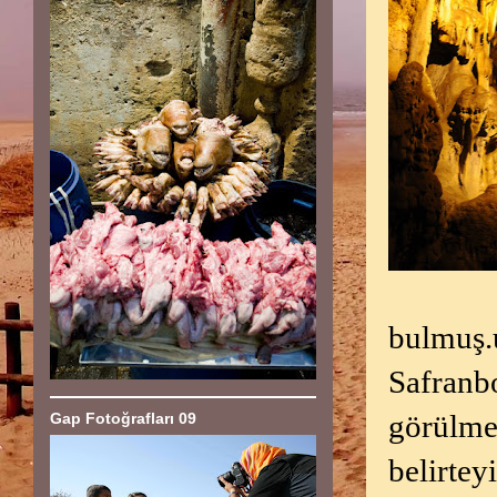
bulmuş.
Safranb
görülme
Gap Fotoğrafları 09
belirtey