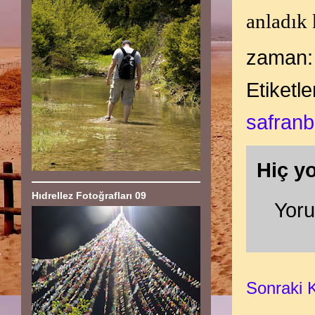
anladık 
zaman
Etiketle
safranb
Hiç y
Hıdrellez Fotoğrafları 09
Yor
Sonraki 