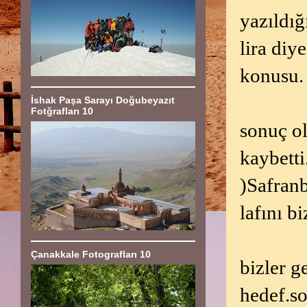
yazıldığ
lira diy
konusu.
İshak Paşa Sarayı Doğubeyazıt
Fotğrafları 10
sonuç ol
kaybetti
)Safranb
lafını bi
Çanakkale Fotografları 10
bizler g
hedef.so