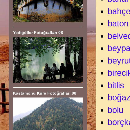
bahçe
baton
Yedigöller Fotoğrafları 08
belve
beypa
beyru
bireci
bitlis
Kastamonu Küre Fotoğrafları 08
boğaz
bolu
borçk