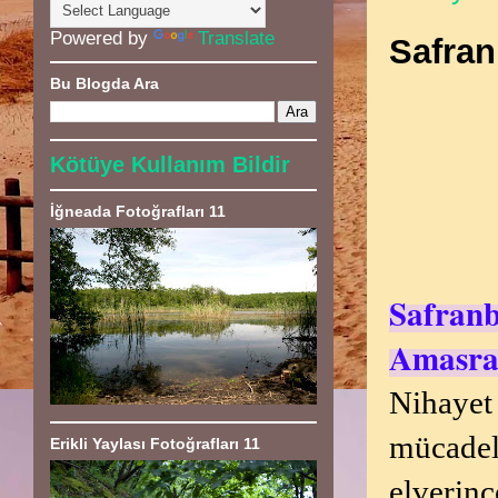
Powered by
Translate
Safran
Bu Blogda Ara
Kötüye Kullanım Bildir
İğneada Fotoğrafları 11
Safranb
Amasra 
Nihayet 
mücadel
Erikli Yaylası Fotoğrafları 11
elverinc