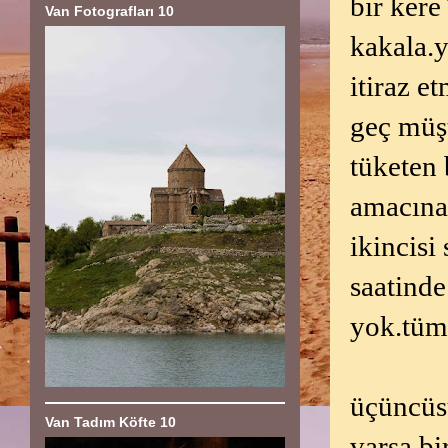
bir kere
Van Fotografları 10
kakala.y
itiraz e
geç müşt
tüketen 
amacına 
ikincisi
saatinde
yok.tüm
üçüncüsü
Van Tadım Köfte 10
varsa b