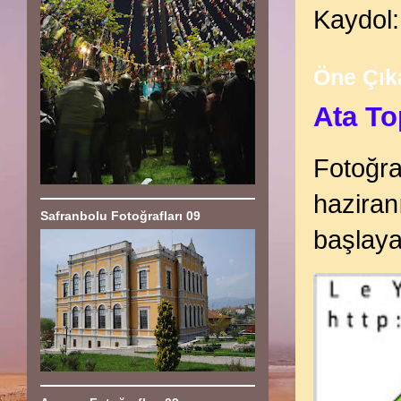
Kaydol
Öne Çık
Ata To
Fotoğra
haziran
Safranbolu Fotoğrafları 09
başlaya