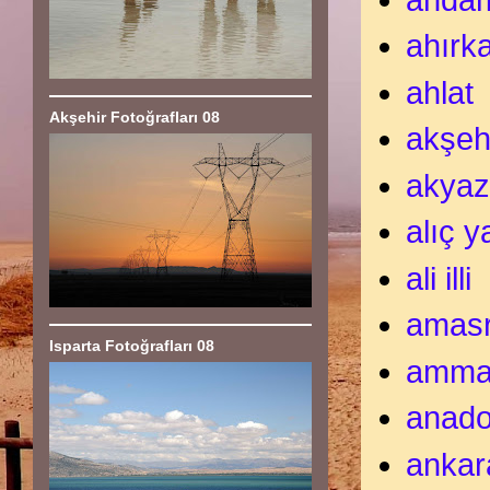
ahırk
ahlat
Akşehir Fotoğrafları 08
akşeh
akyaz
alıç y
ali illi
amas
Isparta Fotoğrafları 08
amm
anado
ankar