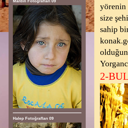
Mardin Fotoğrafları 09
yörenin 
size şeh
sahip b
konak.ge
olduğunu
Yorganc
2-BU
Halep Fotoğrafları 09