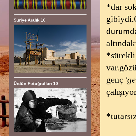
*dar so
gibiydi.
Suriye Aralık 10
durumda
altındak
*sürekli 
var.gözü
genç
'ge
Ürdün Fotoğrafları 10
çalışıyo
*tutarsı