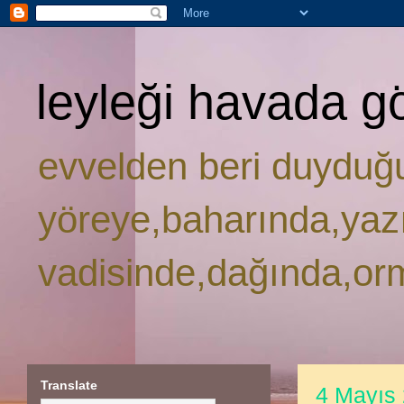
leyleği havada g
evvelden beri duyduğ
yöreye,baharında,yaz
vadisinde,dağında,or
Translate
4 Mayıs 