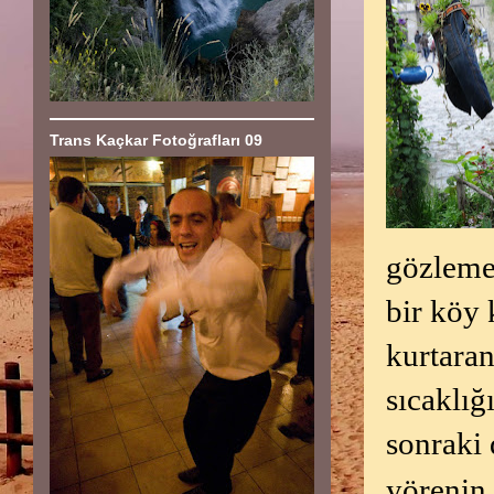
Trans Kaçkar Fotoğrafları 09
gözleme
bir köy 
kurtaran
sıcaklığ
sonraki
yörenin