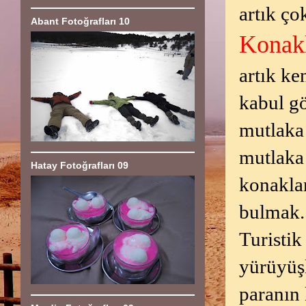
artık ço
Abant Fotoğrafları 10
Konakl
artık ke
kabul gö
mutlaka 
mutlaka 
Hatay Fotoğrafları 09
konaklam
bulmak.S
Turistik
yürüyüş
paranın 