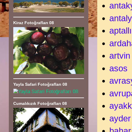
antak
antal
Kiraz Fotoğrafları 08
aptall
ardah
artvin
asos
avras
Yayla Safari Fotoğrafları 08
avrup
Cumalıkızık Fotoğrafları 08
ayakk
ayder
bahar