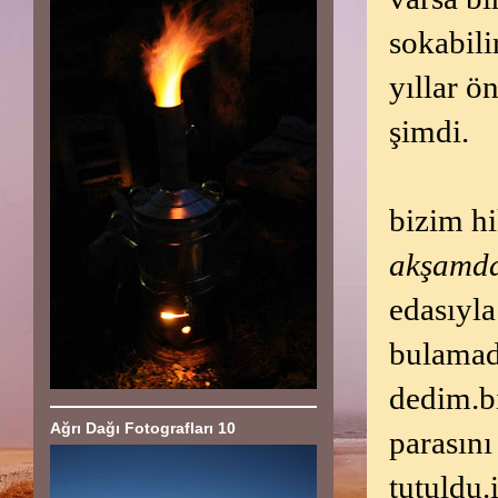
sokabili
yıllar ö
şimdi.
bizim hi
akşamda
edasıyla
bulamadı
dedim.bı
Ağrı Dağı Fotografları 10
parasın
tutuldu.