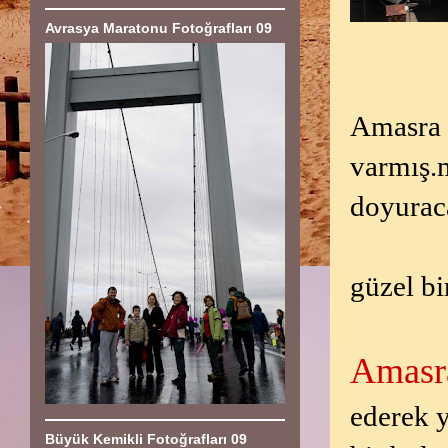
Avrasya Maratonu Fotoğrafları 09
Amasra g
varmış.
doyuraca
güzel bi
Amasra
ederek y
Büyük Kemikli Fotoğrafları 09