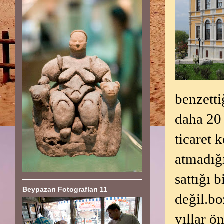
benzett
daha 20
ticaret 
atmadığı
sattığı 
Beypazarı Fotografları 11
değil.b
yıllar ö