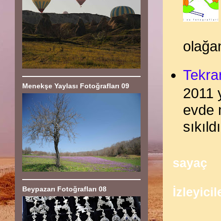
olağan
Tekra
Menekşe Yaylası Fotoğrafları 09
2011 y
evde 
sıkıldı
sayaç
Beypazarı Fotoğrafları 08
İzleyicil