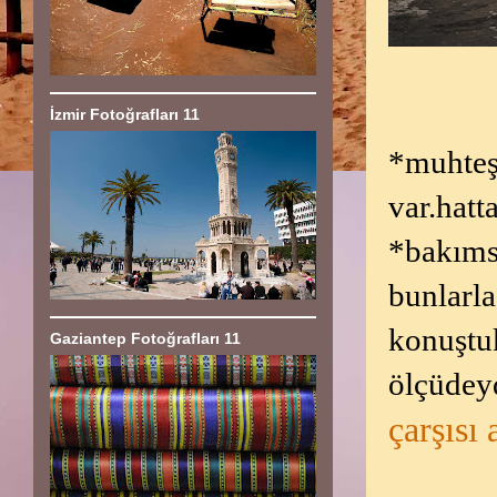
İzmir Fotoğrafları 11
*muhteş
var.hatt
*bakımsı
bunlarla
konuştu
Gaziantep Fotoğrafları 11
ölçüdey
çarşısı 