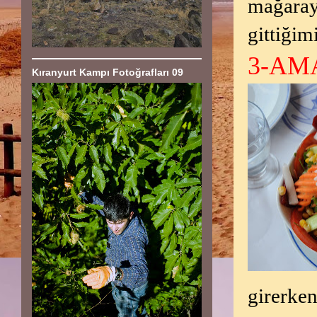
mağaraya
gittiğim
3-AM
Kıranyurt Kampı Fotoğrafları 09
girerken