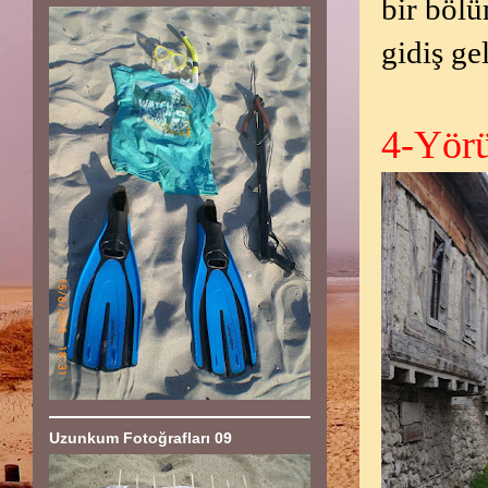
bir böl
gidiş ge
4-Yör
Uzunkum Fotoğrafları 09