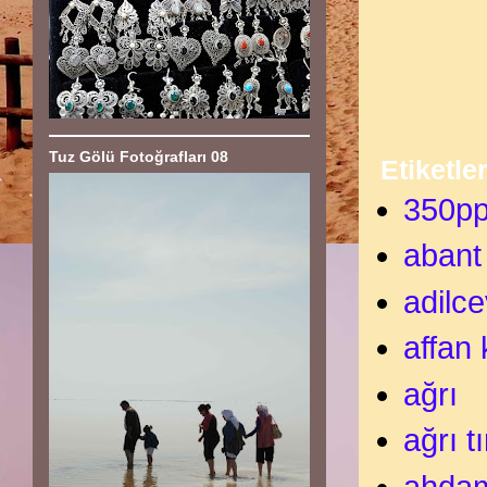
Tuz Gölü Fotoğrafları 08
Etiketle
350p
abant
adilc
affan
ağrı
ağrı t
ahdam