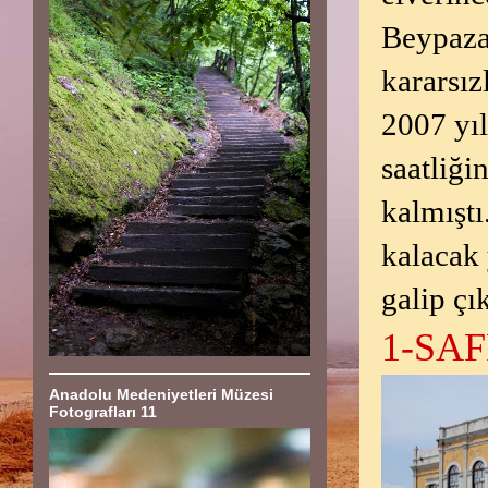
Beypaza
kararsız
2007 yı
saatliğ
kalmıştı
kalacak
galip çık
1-SA
Anadolu Medeniyetleri Müzesi
Fotografları 11