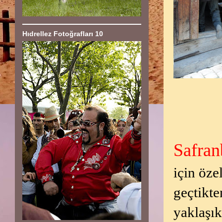
Hıdrellez Fotoğrafları 10
Safran
için öze
geçtikte
yaklaşık