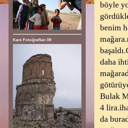
böyle y
gördükle
benim ha
mağara.
Kars Fotoğrafları 09
başaldı
daha iht
mağarada
götürüy
Bulak Ma
4 lira.i
da burad