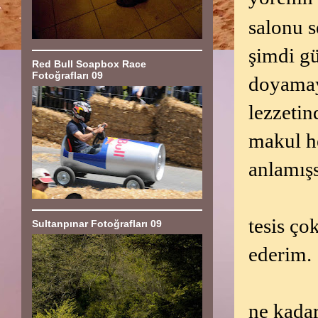
salonu s
şimdi gü
Red Bull Soapbox Race
Fotoğrafları 09
doyamay
lezzeti
makul h
anlamışs
tesis ço
Sultanpınar Fotoğrafları 09
ederim.
ne kada